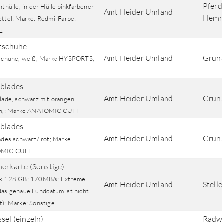
Pferd
hthülle, in der Hülle pinkfarbener
Amt Heider Umland
Hemm
ettel; Marke: Redmi; Farbe:
z
ttschuhe
Amt Heider Umland
Grün
tschuhe, weiß, Marke HYSPORTS,
rblades
Amt Heider Umland
Grün
blade, schwarz mit orangen
en,; Marke ANATOMIC CUFF
rblades
Amt Heider Umland
Grün
lades schwarz/ rot; Marke
MIC CUFF
herkarte (Sonstige)
k 128 GB; 170MB/s; Extreme
Amt Heider Umland
Stell
das genaue Funddatum ist nicht
t); Marke: Sonstige
sel (einzeln)
Radw