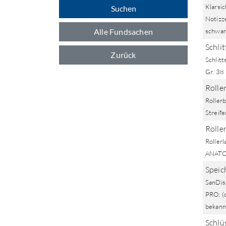
Klarsic
Suchen
Notizz
Alle Fundsachen
schwar
Schli
Zurück
Schlit
Gr. 38
Rolle
Roller
Streif
Rolle
Roller
ANATO
Speic
SanDis
PRO; (
bekann
Schlüs