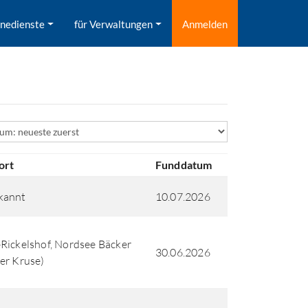
inedienste
für Verwaltungen
Anmelden
ld
ort
Funddatum
kannt
10.07.2026
Rickelshof, Nordsee Bäcker
30.06.2026
er Kruse)