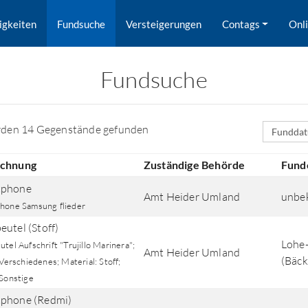
igkeiten
Fundsuche
Versteigerungen
Contags
Onl
Fundsuche
Sortierfe
rden 14 Gegenstände gefunden
ichnung
Zuständige Behörde
Fund
tphone
Amt Heider Umland
unbe
hone Samsung flieder
eutel (Stoff)
Lohe-
tel Aufschrift "Trujillo Marinera";
Amt Heider Umland
(Bäck
 Verschiedenes; Material: Stoff;
rd nach Orten gesucht.
 Sonstige
phone (Redmi)