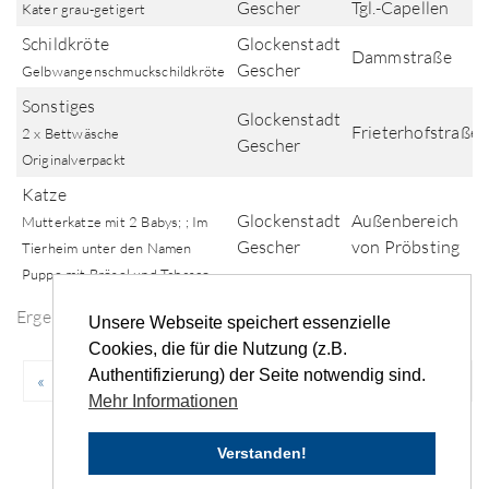
Gescher
Tgl.-Capellen
Kater grau-getigert
Schildkröte
Glockenstadt
Dammstraße
Gescher
Gelbwangenschmuckschildkröte
Sonstiges
Glockenstadt
Frieterhofstraße
2 x Bettwäsche
Gescher
Originalverpackt
Katze
Glockenstadt
Außenbereich
Mutterkatze mit 2 Babys; ; Im
Gescher
von Pröbsting
Tierheim unter den Namen
Puppe mit Brösel und Tabasco
Ergebnisse der Fundsuche
Unsere Webseite speichert essenzielle
Cookies, die für die Nutzung (z.B.
Authentifizierung) der Seite notwendig sind.
«
‹
...
19
20
21
22
23
...
›
»
Mehr Informationen
Verstanden!