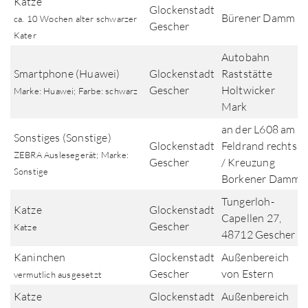
Katze
Glockenstadt
Bürener Damm
ca. 10 Wochen alter schwarzer
Gescher
Kater
Autobahn
Smartphone (Huawei)
Glockenstadt
Raststätte
Gescher
Holtwicker
Marke: Huawei; Farbe: schwarz
Mark
an der L608 am
Sonstiges (Sonstige)
Glockenstadt
Feldrand rechts
ZEBRA Auslesegerät; Marke:
Gescher
/ Kreuzung
Sonstige
Borkener Damm
Tungerloh-
Katze
Glockenstadt
Capellen 27,
Gescher
Katze
48712 Gescher
Kaninchen
Glockenstadt
Außenbereich
Gescher
von Estern
vermutlich ausgesetzt
Katze
Glockenstadt
Außenbereich