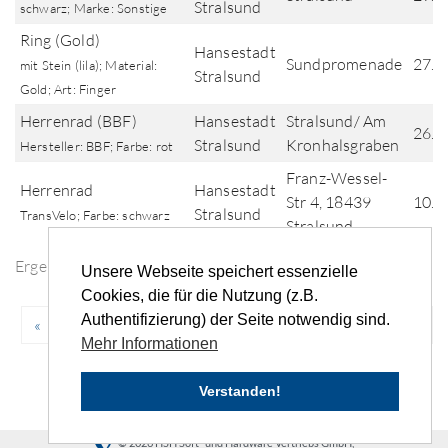
Stralsund
schwarz; Marke: Sonstige
Ring (Gold)
Hansestadt
Sundpromenade
27.0
mit Stein (lila); Material:
Stralsund
Gold; Art: Finger
Herrenrad (BBF)
Hansestadt
Stralsund/ Am
26.0
Stralsund
Kronhalsgraben
Hersteller: BBF; Farbe: rot
Franz-Wessel-
Herrenrad
Hansestadt
Str 4, 18439
10.0
Stralsund
TransVelo; Farbe: schwarz
Stralsund
Ergebnisse der Fundsuche
Unsere Webseite speichert essenzielle
Cookies, die für die Nutzung (z.B.
Authentifizierung) der Seite notwendig sind.
«
‹
...
50
51
52
53
54
...
›
»
Mehr Informationen
Verstanden!
© 2026 HSH Soft- und Hardware Vertriebs GmbH,