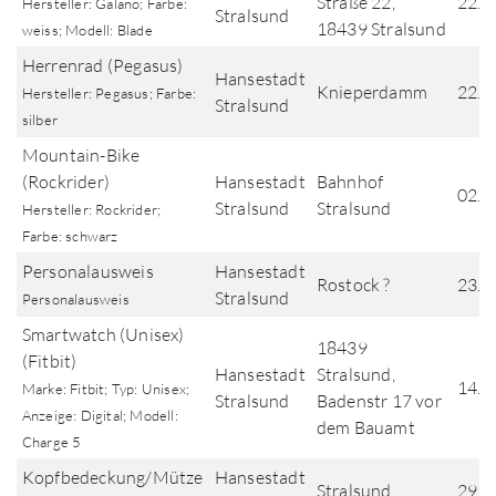
Straße 22,
22.0
Hersteller: Galano; Farbe:
Stralsund
18439 Stralsund
weiss; Modell: Blade
Herrenrad (Pegasus)
Hansestadt
Knieperdamm
22.0
Hersteller: Pegasus; Farbe:
Stralsund
silber
Mountain-Bike
(Rockrider)
Hansestadt
Bahnhof
02.0
Stralsund
Stralsund
Hersteller: Rockrider;
Farbe: schwarz
Personalausweis
Hansestadt
Rostock ?
23.0
Stralsund
Personalausweis
Smartwatch (Unisex)
18439
(Fitbit)
Hansestadt
Stralsund,
14.0
Marke: Fitbit; Typ: Unisex;
Stralsund
Badenstr 17 vor
Anzeige: Digital; Modell:
dem Bauamt
Charge 5
Kopfbedeckung/Mütze
Hansestadt
Stralsund
29.0