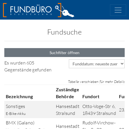
Fundsuche
Suchfilter öffnen
Sortierfeld
Es wurden 605
Gegenstände gefunden
Tabelle verschieben für mehr Details
Zuständige
Bezeichnung
Behörde
Fundort
Fun
Sonstiges
Hansestadt
Otto-Voge-Str 6,
23.0
Stralsund
18439 Stralsund
E-Bike-Akku
BMX (Galano)
Rudolf-Virchow-
Hansestadt