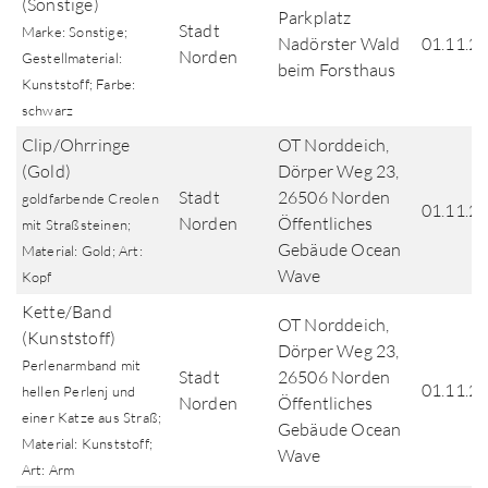
(Sonstige)
Parkplatz
Stadt
Marke: Sonstige;
Nadörster Wald
01.11.2
Norden
Gestellmaterial:
beim Forsthaus
Kunststoff; Farbe:
schwarz
Clip/Ohrringe
OT Norddeich,
(Gold)
Dörper Weg 23,
Stadt
26506 Norden
goldfarbende Creolen
01.11.2
Norden
Öffentliches
mit Straßsteinen;
Gebäude Ocean
Material: Gold; Art:
Wave
Kopf
Kette/Band
OT Norddeich,
(Kunststoff)
Dörper Weg 23,
Perlenarmband mit
Stadt
26506 Norden
01.11.2
hellen Perlenj und
Norden
Öffentliches
einer Katze aus Straß;
Gebäude Ocean
Material: Kunststoff;
Wave
Art: Arm