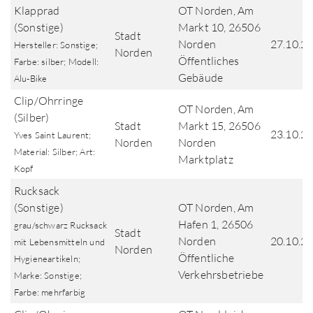
Klapprad
OT Norden, Am
(Sonstige)
Markt 10, 26506
Stadt
Norden
27.10.2
Hersteller: Sonstige;
Norden
Öffentliches
Farbe: silber; Modell:
Gebäude
Alu-Bike
Clip/Ohrringe
OT Norden, Am
(Silber)
Stadt
Markt 15, 26506
23.10.2
Yves Saint Laurent;
Norden
Norden
Material: Silber; Art:
Marktplatz
Kopf
Rucksack
(Sonstige)
OT Norden, Am
Hafen 1, 26506
grau/schwarz Rucksack
Stadt
Norden
20.10.2
mit Lebensmitteln und
Norden
Öffentliche
Hygieneartikeln;
Verkehrsbetriebe
Marke: Sonstige;
Farbe: mehrfarbig