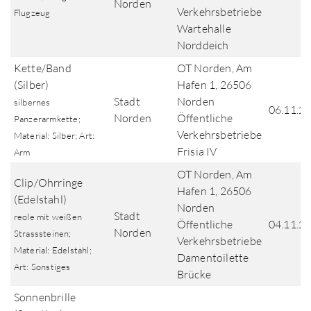
Norden
Verkehrsbetriebe
Flugzeug
Wartehalle
Norddeich
Kette/Band
OT Norden, Am
(Silber)
Hafen 1, 26506
Stadt
Norden
silbernes
06.11.2
Norden
Öffentliche
Panzerarmkette;
Verkehrsbetriebe
Material: Silber; Art:
Frisia IV
Arm
OT Norden, Am
Clip/Ohrringe
Hafen 1, 26506
(Edelstahl)
Norden
Stadt
reole mit weißen
Öffentliche
04.11.2
Norden
Strasssteinen;
Verkehrsbetriebe
Material: Edelstahl;
Damentoilette
Art: Sonstiges
Brücke
Sonnenbrille