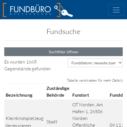
Fundsuche
Suchfilter öffnen
Sortierfeld
Es wurden 1668
Gegenstände gefunden
Tabelle verschieben für mehr Details
Zuständige
Bezeichnung
Behörde
Fundort
Fundda
OT Norden, Am
Hafen 1, 26506
Kleinkindspielzeug
Norden
Stadt
Öffentliche
09.11.2
kleines,oranges