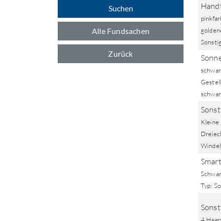
Handt
Suchen
pinkfa
Alle Fundsachen
golden
Sonstig
Zurück
Sonne
schwar
Gestell
schwar
Sonst
Kleine
Dreieck
Windel
Smart
Schwar
Typ: So
Sonst
4 Haar