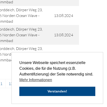
immbad
rddeich, Dörper Weg 23,
6 Norden Ocean Wave -
13.08.2024
immbad
rddeich, Dörper Weg 23,
6 Norden Ocean Wave -
13.08.2024
immbad
rddeich, Dörper Weg 23,
6 Norden Ocean Wave -
13.08.2024
immbad
Unsere Webseite speichert essenzielle
Cookies, die für die Nutzung (z.B.
Authentifizierung) der Seite notwendig sind.
Mehr Informationen
21
122
123
124
125
...
›
»
Verstanden!