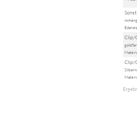
Sonst
Anhäng
Edelsta
Clip/
goldfa
Materia
Clip/
Silber
Materia
Ergeb