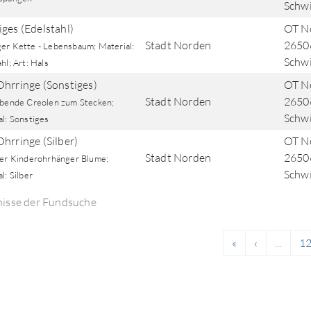
Schw
iges (Edelstahl)
OT No
Stadt Norden
2650
er Kette - Lebensbaum; Material:
Schw
hl; Art: Hals
Ohrringe (Sonstiges)
OT No
Stadt Norden
2650
rbende Creolen zum Stecken;
Schw
l: Sonstiges
Ohrringe (Silber)
OT No
Stadt Norden
2650
ner Kinderohrhänger Blume;
Schw
l: Silber
nisse der Fundsuche
«
‹
...
1