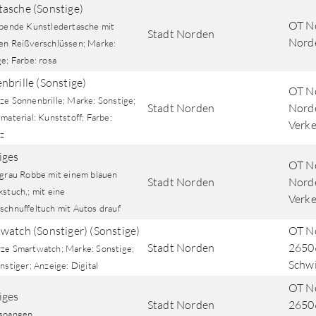
asche (Sonstige)
OT No
rbende Kunstledertasche mit
Stadt Norden
Nord
en Reißverschlüssen; Marke:
e; Farbe: rosa
nbrille (Sonstige)
OT N
ze Sonnenbrille; Marke: Sonstige;
Stadt Norden
Norde
material: Kunststoff; Farbe:
Verke
z
iges
OT N
 grau Robbe mit einem blauen
Stadt Norden
Norde
stuch,; mit eine
Verke
schnuffeltuch mit Autos drauf
watch (Sonstiger) (Sonstige)
OT No
Stadt Norden
2650
ze Smartwatch; Marke: Sonstige;
Schw
nstiger; Anzeige: Digital
OT No
iges
Stadt Norden
2650
spangen