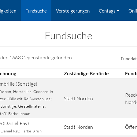
igkeiten
Fundsuche
Versteigerungen
Contags
Onl
Fundsuche
Sortierfe
rden 1668 Gegenstände gefunden
ichnung
Zuständige Behörde
Fund
nbrille (Sonstige)
farben, Hersteller: Cocoons in
Reede
Stadt Norden
zer Hülle mit Reißverschluss;
Nord
Sonstige; Gestellmaterial:
off; Farbe: braun
rd nach Orten gesucht.
e (Daniel Ray)
Stadt Norden
Öffen
 Daniel Ray; Farbe: grün