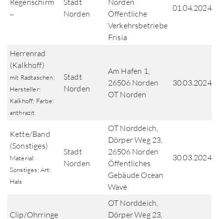
Regenschirm
Stadt
Norden
01.04.2024
Norden
Öffentliche
--
Verkehrsbetriebe
Frisia
Herrenrad
(Kalkhoff)
Am Hafen 1,
Stadt
mit Radtaschen;
26506 Norden
30.03.2024
Norden
Hersteller:
OT Norden
Kalkhoff; Farbe:
anthrazit
OT Norddeich,
Kette/Band
Dörper Weg 23,
(Sonstiges)
Stadt
26506 Norden
30.03.2024
Material:
Norden
Öffentliches
Sonstiges; Art:
Gebäude Ocean
Hals
Wave
OT Norddeich,
Clip/Ohrringe
Dörper Weg 23,