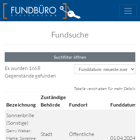
Fundsuche
Suchfilter öffnen
Sortierfeld
Es wurden 1668
Gegenstände gefunden
Tabelle verschieben für mehr Details
Zuständige
Bezeichnung
Behörde
Fundort
Funddatum
Sonnenbrille
(Sonstige)
Gerry Weber;
Stadt
Öffentliche
01.04.2024
Marke: Sonstige;