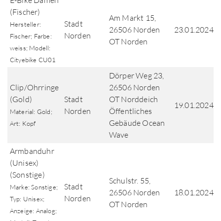
E-Bike Damen
(Fischer)
Am Markt 15,
Stadt
Hersteller:
26506 Norden
23.01.2024
Norden
Fischer; Farbe:
OT Norden
weiss; Modell:
Cityebike CU01
Dörper Weg 23,
Clip/Ohrringe
26506 Norden
(Gold)
Stadt
OT Norddeich
19.01.2024
Norden
Öffentliches
Material: Gold;
Gebäude Ocean
Art: Kopf
Wave
Armbanduhr
(Unisex)
(Sonstige)
Schulstr. 55,
Stadt
Marke: Sonstige;
26506 Norden
18.01.2024
Norden
Typ: Unisex;
OT Norden
Anzeige: Analog;