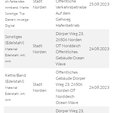
Stadt
Öffentliche
olivfarbendes
25.08.2023
Norden
Verkehrsbetriebe
Armband; Marke:
Auf dem
Sonstige; Typ:
Gehweg,
Damen; Anzeige:
Hafenbetrieb
Digital
Dörper Weg 23,
Sonstiges
26506 Norden
(Edelstahl)
Stadt
OT Norddeich
24.08.2023
Material:
Norden
Öffentliches
Edelstahl; Art:
Gebäude Ocean
Arm
Wave
Öffentliches
Kette/Band
Gebäude Dörper
(Edelstahl)
Stadt
Weg 23, 26506
24.08.2023
Material:
Norden
Norden OT
Edelstahl; Art:
Norddeich
Arm
Ocean Wave
Dörper Weg 23,