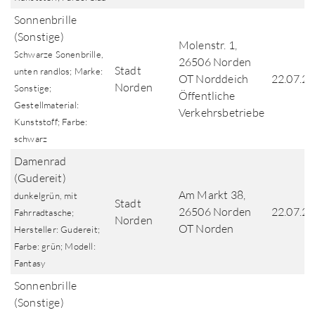
Sonnenbrille
(Sonstige)
Molenstr. 1,
Schwarze Sonenbrille,
26506 Norden
Stadt
unten randlos; Marke:
OT Norddeich
22.07.2
Norden
Sonstige;
Öffentliche
Gestellmaterial:
Verkehrsbetriebe
Kunststoff; Farbe:
schwarz
Damenrad
(Gudereit)
Am Markt 38,
dunkelgrün, mit
Stadt
26506 Norden
22.07.2
Fahrradtasche;
Norden
OT Norden
Hersteller: Gudereit;
Farbe: grün; Modell:
Fantasy
Sonnenbrille
(Sonstige)