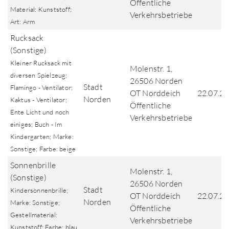
Öffentliche
Material: Kunststoff;
Verkehrsbetriebe
Art: Arm
Rucksack
(Sonstige)
Kleiner Rucksack mit
Molenstr. 1,
diversen Spielzeug;
26506 Norden
Stadt
Flamingo - Ventilator;
OT Norddeich
22.07.2
Norden
Kaktus - Ventilator;
Öffentliche
Ente Licht und noch
Verkehrsbetriebe
einiges; Buch - Im
Kindergarten; Marke:
Sonstige; Farbe: beige
Sonnenbrille
Molenstr. 1,
(Sonstige)
26506 Norden
Stadt
Kindersonnenbrille;
OT Norddeich
22.07.2
Norden
Marke: Sonstige;
Öffentliche
Gestellmaterial:
Verkehrsbetriebe
Kunststoff; Farbe: blau