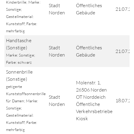
Kinderbrille; Marke:
Stadt
Öffentliches
21.07.2
Sonstige;
Norden
Gebäude
Gestellmaterial:
Kunststoff; Farbe:
mehrfarbig
Handtasche
(Sonstige)
Stadt
Öffentliches
21.07.2
Norden
Gebäude
Marke: Sonstige;
Farbe: schwarz
Sonnenbrille
(Sonstige)
Molenstr. 1,
getigerte
26506 Norden
Kunststoffsonnenbrille
Stadt
OT Norddeich
18.07.2
für Damen; Marke:
Norden
Öffentliche
Sonstige;
Verkehrsbetriebe
Gestellmaterial:
Kiosk
Kunststoff; Farbe:
mehrfarbig