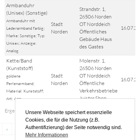
Armbanduhr
Strandstr. 1,
(Unisex) (Sonstige)
26506 Norden
Armbanduhr mit
Stadt
OT Norddeich
16.07.2
Lederarmband farbig;
Norden
Öffentliches
Marke: Sonstige; Typ:
Gebäude Haus
Unisex; Anzeige:
des Gastes
Analog
Kette/Band
Molenstr. 1,
(Kunststoff)
26506 Norden
Stadt
OT Norddeich
goldene
16.07.2
Norden
Öffentliche
Perlenarmband;
Verkehrsbetriebe
Material: Kunststoff;
Juister Shop
Art: Arm
Ergebnisse der Fundsuche
Unsere Webseite speichert essenzielle
Cookies, die für die Nutzung (z.B.
Authentifizierung) der Seite notwendig sind.
‹
...
149
150
151
152
153
...
›
»
Mehr Informationen