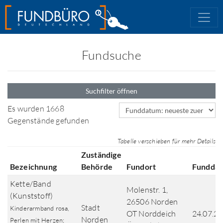
Fundsuche
Suchfilter öffnen
Sortierfeld
Es wurden 1668
Gegenstände gefunden
Tabelle verschieben für mehr Details
Zuständige
Bezeichnung
Behörde
Fundort
Fundda
Kette/Band
Molenstr. 1,
(Kunststoff)
26506 Norden
Stadt
Kinderarmband rosa,
OT Norddeich
24.07.2
Norden
Perlen mit Herzen;