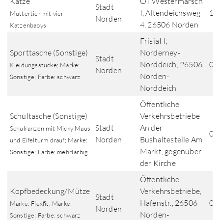
Katze
OT Westermarsch
Stadt
I, Altendeichsweg
10
Muttertier mit vier
Norden
4, 26506 Norden
Katzenbabys
FrisiaI I,
Sporttasche (Sonstige)
Norderney-
Stadt
Norddeich, 26506
09
Kleidungsstücke; Marke:
Norden
Norden-
Sonstige; Farbe: schwarz
Norddeich
Öffentliche
Schultasche (Sonstige)
Verkehrsbetriebe
Stadt
An der
Schulranzen mit Micky Maus
09
Norden
Bushaltestelle Am
und Eifelturm drauf; Marke:
Markt, gegenüber
Sonstige; Farbe: mehrfarbig
der Kirche
Öffentliche
Kopfbedeckung/Mütze
Verkehrsbetriebe,
Stadt
Hafenstr., 26506
07
Marke: Flexfit; Marke:
Norden
Norden-
Sonstige; Farbe: schwarz