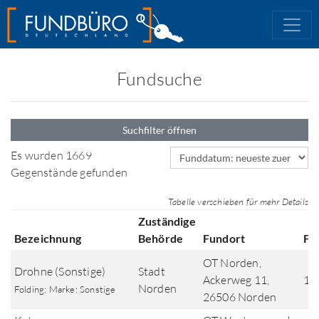
Fundsuche
Suchfilter öffnen
Sortierfeld
Es wurden 1669
Gegenstände gefunden
Tabelle verschieben für mehr Details
Zuständige
Bezeichnung
Behörde
Fundort
Fu
OT Norden,
Drohne (Sonstige)
Stadt
Ackerweg 11,
11
Norden
Folding; Marke: Sonstige
26506 Norden