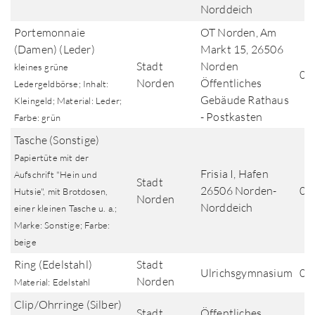
Norddeich
Portemonnaie
OT Norden, Am
(Damen) (Leder)
Markt 15, 26506
Stadt
Norden
kleines grüne
07
Norden
Öffentliches
Ledergeldbörse; Inhalt:
Gebäude Rathaus
Kleingeld; Material: Leder;
- Postkasten
Farbe: grün
Tasche (Sonstige)
Papiertüte mit der
Frisia I, Hafen
Aufschrift "Hein und
Stadt
26506 Norden-
06
Hutsie", mit Brotdosen,
Norden
Norddeich
einer kleinen Tasche u. a.;
Marke: Sonstige; Farbe:
beige
Ring (Edelstahl)
Stadt
Ulrichsgymnasium
03
Norden
Material: Edelstahl
Clip/Ohrringe (Silber)
Stadt
Öffentliches