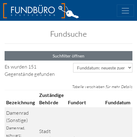
Fundsuche
Suchfilter öffnen
Sortierfeld
Es wurden 151
Gegenstände gefunden
Tabelle verschieben für mehr Details
Zuständige
Bezeichnung
Behörde
Fundort
Funddatum
Damenrad
(Sonstige)
Damenrad,
Stadt
schwarz;