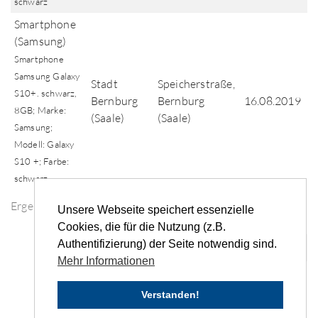
schwarz
Smartphone
(Samsung)
Smartphone
Samsung Galaxy
Stadt
Speicherstraße,
S10+. schwarz,
Bernburg
Bernburg
16.08.2019
8GB; Marke:
(Saale)
(Saale)
Samsung;
Modell: Galaxy
S10 +; Farbe:
schwarz
Ergebnisse der Fundsuche
Unsere Webseite speichert essenzielle
Cookies, die für die Nutzung (z.B.
Authentifizierung) der Seite notwendig sind.
«
‹
...
13
14
15
16
›
»
Mehr Informationen
Verstanden!