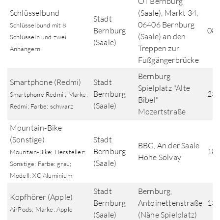
OT Bernburg
Schlüsselbund
(Saale), Markt 34,
Stadt
06406 Bernburg
Schlüsselbund mit 8
Bernburg
08.
(Saale) an den
Schlüsseln und zwei
(Saale)
Treppen zur
Anhängern
Fußgängerbrücke
Bernburg
Smartphone (Redmi)
Stadt
Spielplatz "Alte
Bernburg
23.
Smartphone Redmi ; Marke:
Bibel"
(Saale)
Redmi; Farbe: schwarz
Mozertstraße
Mountain-Bike
(Sonstige)
Stadt
BBG, An der Saale
Bernburg
18.
Mountain-Bike; Hersteller:
Höhe Solvay
(Saale)
Sonstige; Farbe: grau;
Modell: XC Aluminium
Stadt
Bernburg,
Kopfhörer (Apple)
Bernburg
Antoinettenstraße
13.
AirPods; Marke: Apple
(Saale)
(Nähe Spielplatz)