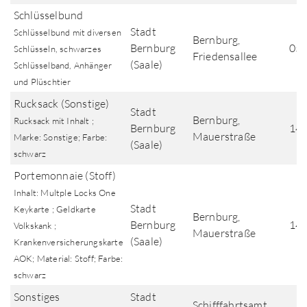
Schlüsselbund
Stadt
Schlüsselbund mit diversen
Bernburg,
Bernburg
05.
Schlüsseln, schwarzes
Friedensallee
(Saale)
Schlüsselband, Anhänger
und Plüschtier
Rucksack (Sonstige)
Stadt
Bernburg,
Rucksack mit Inhalt ;
Bernburg
14.
Mauerstraße
Marke: Sonstige; Farbe:
(Saale)
schwarz
Portemonnaie (Stoff)
Inhalt: Multple Locks One
Stadt
Keykarte ; Geldkarte
Bernburg,
Bernburg
14.
Volkskank ;
Mauerstraße
(Saale)
Krankenversicherungskarte
AOK; Material: Stoff; Farbe:
schwarz
Sonstiges
Stadt
Schifffahrtsamt,