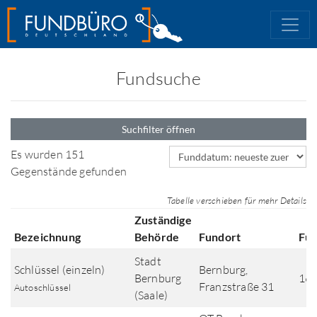
Fundsuche
Suchfilter öffnen
Sortierfeld
Es wurden 151
Gegenstände gefunden
Tabelle verschieben für mehr Details
Zuständige
Bezeichnung
Behörde
Fundort
Fu
Stadt
Schlüssel (einzeln)
Bernburg,
Bernburg
16.
Franzstraße 31
Autoschlüssel
(Saale)