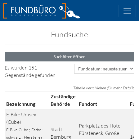
Fundsuche
Suchfilter öffnen
Sortierfeld
Es wurden 151
Gegenstände gefunden
Tabelle verschieben für mehr Details
Zuständige
Bezeichnung
Behörde
Fundort
Fun
E-Bike Unisex
(Cube)
Parkplatz des Hotel
Stadt
E-Bike Cube ; Farbe:
Fürsteneck, Große
Bernburg
14.
schwarz ; Hersteller: