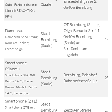
Einsiedelshgasse 2,
(Saale)
Cube; Farbe: schwarz;
06406 Bernburg
Modell: REACVTION
PFM
OT Bernburg (Saale),
Damenrad
Olga-Benario-Str. 11,
Stadt
06406 Bernburg
Damenrad Anno 1900;
Bernburg
14.
(Saale) am
Korb am Lenker;
(Saale)
Straßenbaum
Farbe: beige
angelehnt
Smartphone
(Xiaomi)
Stadt
Bernburg, Bahnhof
Smartphone XIAOMI
Bernburg
28.
Bahnhofsstraße 1 a
Redmi 14 C; Marke:
(Saale)
Xiaomi; Modell: Redmi
14 C; Farbe: blau
Smartphone (ZTE)
Stadt
Smartphone ZTE mit
Bernburg
Zepziger Straße
17.