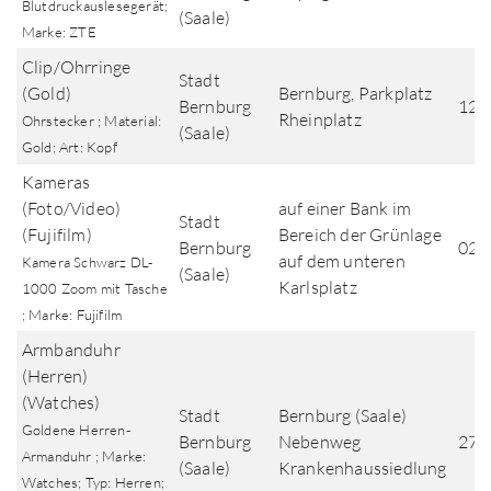
Blutdruckauslesegerät;
(Saale)
Marke: ZTE
Clip/Ohrringe
Stadt
(Gold)
Bernburg, Parkplatz
Bernburg
12.
Rheinplatz
Ohrstecker ; Material:
(Saale)
Gold; Art: Kopf
Kameras
(Foto/Video)
auf einer Bank im
Stadt
(Fujifilm)
Bereich der Grünlage
Bernburg
02.
auf dem unteren
Kamera Schwarz DL-
(Saale)
Karlsplatz
1000 Zoom mit Tasche
; Marke: Fujifilm
Armbanduhr
(Herren)
(Watches)
Stadt
Bernburg (Saale)
Goldene Herren-
Bernburg
Nebenweg
27.
Armanduhr ; Marke:
(Saale)
Krankenhaussiedlung
Watches; Typ: Herren;