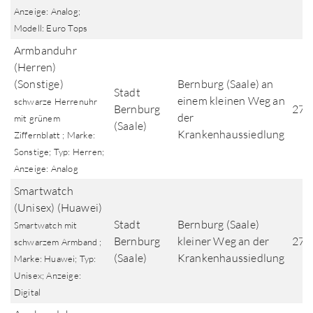
Anzeige: Analog;
Modell: Euro Tops
Armbanduhr
(Herren)
(Sonstige)
Bernburg (Saale) an
Stadt
einem kleinen Weg an
schwarze Herrenuhr
Bernburg
27.
der
mit grünem
(Saale)
Krankenhaussiedlung
Ziffernblatt ; Marke:
Sonstige; Typ: Herren;
Anzeige: Analog
Smartwatch
(Unisex) (Huawei)
Stadt
Bernburg (Saale)
Smartwatch mit
Bernburg
kleiner Weg an der
27.
schwarzem Armband ;
(Saale)
Krankenhaussiedlung
Marke: Huawei; Typ:
Unisex; Anzeige:
Digital