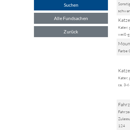
Sonstig
Suchen
schwar
Alle Fundsachen
Katze
Kater, 
Zurück
weiß-g
Mount
Farbe 
Katze
Kater, 
ca, 3-6
Fahrz
Fahrze
Zulass
124