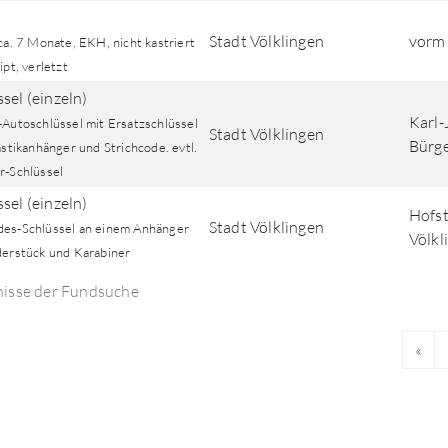
Stadt Völklingen
vorm
ca. 7 Monate, EKH, nicht kastriert
ipt, verletzt
sel (einzeln)
Karl-
-Autoschlüssel mit Ersatzschlüssel
Stadt Völklingen
Bürge
astikanhänger und Strichcode. evtl.
r-Schlüssel
sel (einzeln)
Hofst
Stadt Völklingen
es-Schlüssel an einem Anhänger
Völkl
derstück und Karabiner
nisse der Fundsuche
«