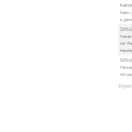
Katze
Kater, 
o. gech
Schlüs
Nissan
mit 'Pl
Händle
Schlüs
Merced
mit Le
Ergeb