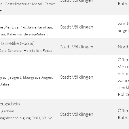
Stadt Völklingen
Ratha
e; Gestellmaterial: Metall; Farbe:
z
wurde
Stadt Völklingen
gepflegt, ca. 4-6 Jahre, langhaar,
ange
rau; Kater wurde angefahren
ain-Bike (Focus)
Stadt Völklingen
Nordr
Gold-Schwarz; Hersteller: Focus
Öffen
Verke
herum
Stadt Völklingen
grau getigert, blau/graue Augen,
wahrs
 Jahre
Tierk
Poliz
eugschein
Öffen
ugschein
Stadt Völklingen
Rath
ungsbescheinigung Teil I, SB-AV