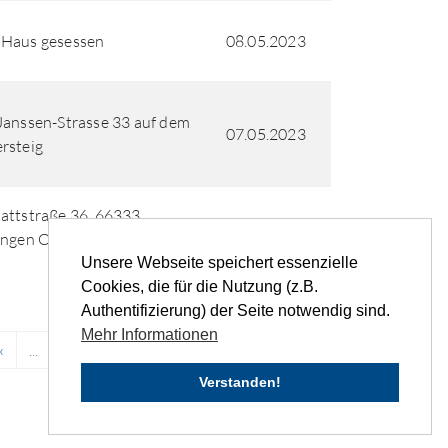
 Haus gesessen
08.05.2023
Janssen-Strasse 33 auf dem
07.05.2023
rsteig
attstraße 36, 66333
05.05.2023
ingen OT Stadtmitte
Unsere Webseite speichert essenzielle
Cookies, die für die Nutzung (z.B.
Authentifizierung) der Seite notwendig sind.
Mehr Informationen
‹
...
27
28
29
30
31
›
»
Verstanden!