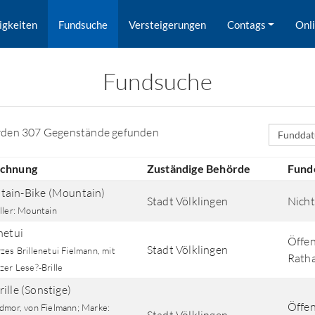
igkeiten
Fundsuche
Versteigerungen
Contags
Onl
Fundsuche
Sortierfe
rden 307 Gegenstände gefunden
ichnung
Zuständige Behörde
Fund
ain-Bike (Mountain)
Stadt Völklingen
Nicht
ller: Mountain
netui
Öffen
Stadt Völklingen
es Brillenetui Fielmann, mit
Ratha
zer Lese?-Brille
rd nach Orten gesucht.
ille (Sonstige)
Öffen
dmor, von Fielmann; Marke: