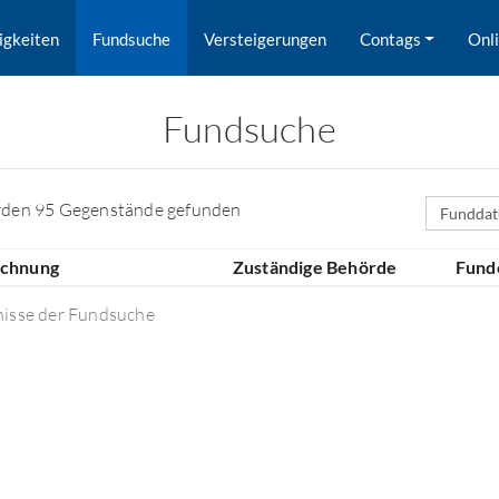
igkeiten
Fundsuche
Versteigerungen
Contags
Onl
Fundsuche
Sortierfe
rden 95 Gegenstände gefunden
ichnung
Zuständige Behörde
Fund
nisse der Fundsuche
rd nach Orten gesucht.