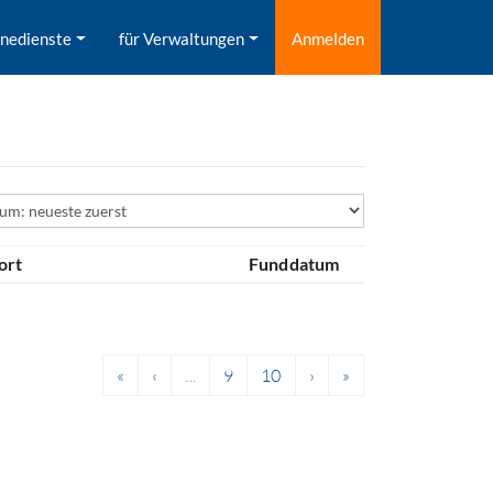
inedienste
für Verwaltungen
Anmelden
ld
ort
Funddatum
«
‹
...
9
10
›
»