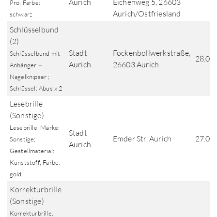
Aurich
Eichenweg 5, 26603
Pro; Farbe:
Aurich/Ostfriesland
schwarz
Schlüsselbund
(2)
Stadt
Fockenbollwerkstraße,
Schlüsselbund mit
28.03
Aurich
26603 Aurich
Anhänger +
Nagelknipser ;
Schlüssel: Abus x 2
Lesebrille
(Sonstige)
Lesebrille; Marke:
Stadt
Emder Str. Aurich
27.03
Sonstige;
Aurich
Gestellmaterial:
Kunststoff; Farbe:
gold
Korrekturbrille
(Sonstige)
Korrekturbrille,