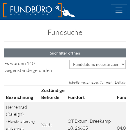
Fundsuche
Suchfilter öffnen
Sortierfeld
Es wurden 140
Gegenstände gefunden
Tabelle verschieben für mehr Details
Zuständige
Bezeichnung
Behörde
Fundort
Fund
Herrenrad
(Raleigh)
OT Extum, Dreekamp
- Handyhalterung
Stadt
18, 26605
04.04
am Lenker;