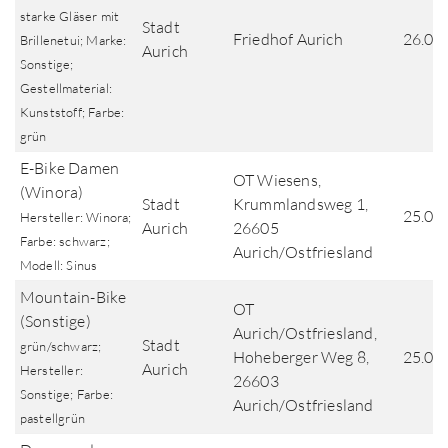
starke Gläser mit
Stadt
Friedhof Aurich
26.03
Brillenetui; Marke:
Aurich
Sonstige;
Gestellmaterial:
Kunststoff; Farbe:
grün
E-Bike Damen
OT Wiesens,
(Winora)
Stadt
Krummlandsweg 1,
25.03
Hersteller: Winora;
Aurich
26605
Farbe: schwarz;
Aurich/Ostfriesland
Modell: Sinus
Mountain-Bike
OT
(Sonstige)
Aurich/Ostfriesland,
Stadt
grün/schwarz;
Hoheberger Weg 8,
25.03
Aurich
Hersteller:
26603
Sonstige; Farbe:
Aurich/Ostfriesland
pastellgrün