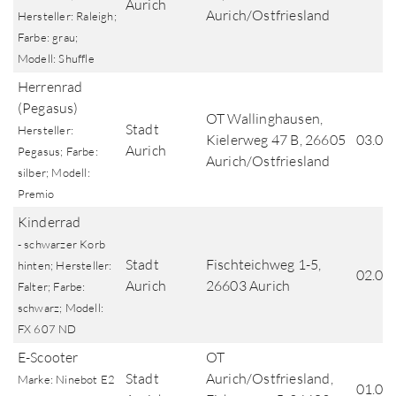
Aurich
Aurich/Ostfriesland
Hersteller: Raleigh;
Farbe: grau;
Modell: Shuffle
Herrenrad
(Pegasus)
OT Wallinghausen,
Stadt
Hersteller:
Kielerweg 47 B, 26605
03.04
Aurich
Pegasus; Farbe:
Aurich/Ostfriesland
silber; Modell:
Premio
Kinderrad
- schwarzer Korb
Stadt
Fischteichweg 1-5,
hinten; Hersteller:
02.04
Aurich
26603 Aurich
Falter; Farbe:
schwarz; Modell:
FX 607 ND
E-Scooter
OT
Stadt
Aurich/Ostfriesland,
Marke: Ninebot E2
01.04