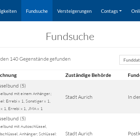
igkeiten
Fundsuche
Versteigerungen
Contags
Onl
Fundsuche
Sortierfe
rden 140 Gegenstände gefunden
ichnung
Zuständige Behörde
Fund
sselbund (5)
selbund mit einem Anhänger.;
Stadt Aurich
In de
el: Errebi x 1, Sonstiger x 1,
x 1, Errebi x 1, JMA x 1
sselbund (5)
rd nach Orten gesucht.
selbund mit Autoschlüssel,
Stadt Aurich
Postk
schlüssel, Anhänger; Schlüssel: