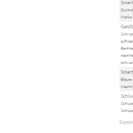
Smart
Dunkel
Marke:
Geldb
Schwar
aufklap
Bankkar
Apothek
schwar
Smart
Blaues
Xiaomi;
Schlü
Schlüs
Schlüss
Ergeb