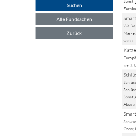
Sonstig
Suchen
Euroloc
Smart
Alle Fundsachen
Weißes
Zurück
Marke: 
weiss
Katze
Europä
weiß, 
Schlü
Schlüs
Schlüss
Sonstig
Abus x 
Smar
Schwar
Oppo; 