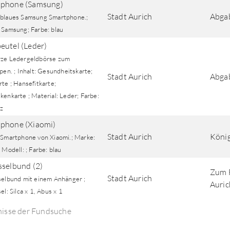
phone (Samsung)
Stadt Aurich
Abgab
blaues Samsung Smartphone.;
 Samsung; Farbe: blau
eutel (Leder)
ze Ledergeldbörse zum
pen. ; Inhalt: Gesundheitskarte;
Stadt Aurich
Abgab
te ; Hansefitkarte;
enkarte ; Material: Leder; Farbe:
z
phone (Xiaomi)
Stadt Aurich
König
 Smartphone von Xiaomi.; Marke:
 Modell: ; Farbe: blau
sselbund (2)
Zum F
Stadt Aurich
selbund mit einem Anhänger ;
Auric
el: Silca x 1, Abus x 1
nisse der Fundsuche