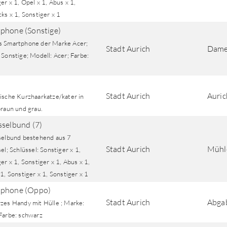
er x 1, Opel x 1, Abus x 1,
ks x 1, Sonstiger x 1
phone (Sonstige)
 Smartphone der Marke Acer;
Stadt Aurich
Damen
Sonstige; Modell: Acer; Farbe:
Stadt Aurich
Auric
ische Kurzhaarkatze/kater in
braun und grau.
sselbund (7)
selbund bestehend aus 7
Stadt Aurich
Mühle
el; Schlüssel: Sonstiger x 1,
er x 1, Sonstiger x 1, Abus x 1,
1, Sonstiger x 1, Sonstiger x 1
tphone (Oppo)
Stadt Aurich
Abgab
zes Handy mit Hülle ; Marke:
Farbe: schwarz