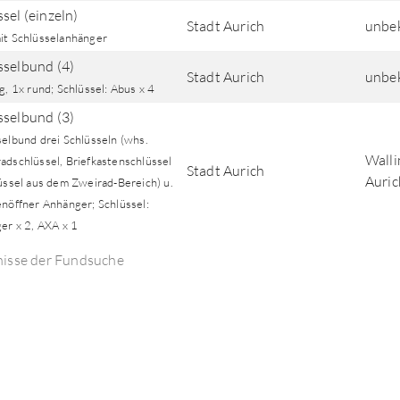
sel (einzeln)
Stadt Aurich
unbe
it Schlüsselanhänger
sselbund (4)
Stadt Aurich
unbe
g, 1x rund; Schlüssel: Abus x 4
sselbund (3)
selbund drei Schlüsseln (whs.
Walli
adschlüssel, Briefkastenschlüssel
Stadt Aurich
Auric
üssel aus dem Zweirad-Bereich) u.
enöffner Anhänger; Schlüssel:
er x 2, AXA x 1
nisse der Fundsuche