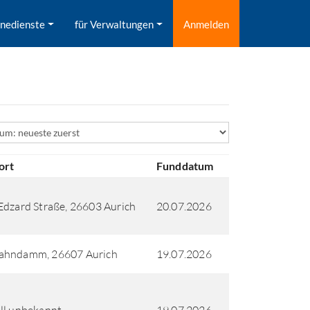
inedienste
für Verwaltungen
Anmelden
ld
ort
Funddatum
Edzard Straße, 26603 Aurich
20.07.2026
ahndamm, 26607 Aurich
19.07.2026