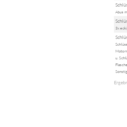
Schlüs
Abus m
Schlü
3x ecki
Schlü
Schlüs
Motorr
u. Schl
Flasch
Sonstig
Ergeb