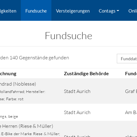
igkeiten
Fundsuche
Versteigerungen
Contags
Onl
Fundsuche
Sortierfe
rden 140 Gegenstände gefunden
ichnung
Zuständige Behörde
Fund
ndrad (Noblesse)
Stadt Aurich
Graf 
ollandfahrrad; Hersteller:
se; Farbe: rot
Stadt Aurich
Am B
ings, beige
rd nach Orten gesucht.
e Herren (Riese & Müller)
 E-Bike der Marke Riese & Müller;