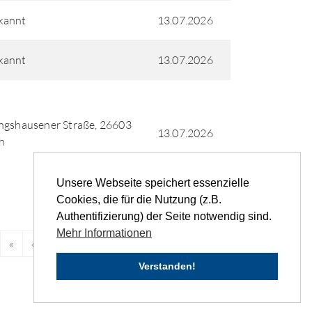
kannt
13.07.2026
kannt
13.07.2026
ngshausener Straße, 26603
13.07.2026
h
Unsere Webseite speichert essenzielle
Cookies, die für die Nutzung (z.B.
Authentifizierung) der Seite notwendig sind.
Mehr Informationen
«
‹
1
2
3
4
5
...
›
»
Verstanden!