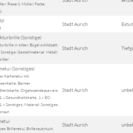
Stadt Aurich
aktue
ler: Riese & Müller; Farbe:
z
ld
Stadt Aurich
Extu
d
kturbrille (Sonstige)
urbrille in silber, Bügel schildpatt;
Stadt Aurich
Tiefg
Sonstige; Gestellmaterial: Metall;
silber
netui (Sonstiges)
es Kartenetui mit
ssenkarte, Barmer
Stadt Aurich
unbe
heitskarte, Organspendeausweis;
 1 x Gesundheitskarte, 1 x EC-
1 x Sonstiges; Material: Sonstiges;
 braun
netui
Stadt Aurich
unbe
es Brillenetui, Brillenputztuch,