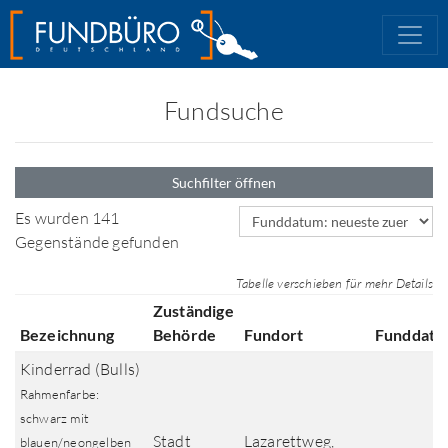
Fundsuche
Suchfilter öffnen
Sortierfeld
Es wurden 141
Gegenstände gefunden
Tabelle verschieben für mehr Details
Zuständige
Bezeichnung
Behörde
Fundort
Funddat
Kinderrad (Bulls)
Rahmenfarbe:
schwarz mit
Stadt
Lazarettweg,
blauen/neongelben