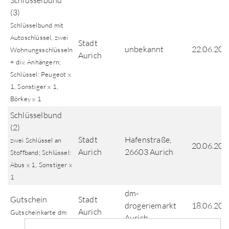
Schlüsselbund
(3)
Schlüsselbund mit
Autoschlüssel, zwei
Stadt
unbekannt
22.06.202
Wohnungsschlüsseln
Aurich
+ div. Anhängern;
Schlüssel: Peugeot x
1, Sonstiger x 1,
Börkey x 1
Schlüsselbund
(2)
Stadt
Hafenstraße,
zwei Schlüssel an
20.06.202
Aurich
26603 Aurich
Stoffband; Schlüssel:
Abus x 1, Sonstiger x
1
dm-
Gutschein
Stadt
drogeriemarkt
18.06.202
Aurich
Gutscheinkarte dm
Aurich