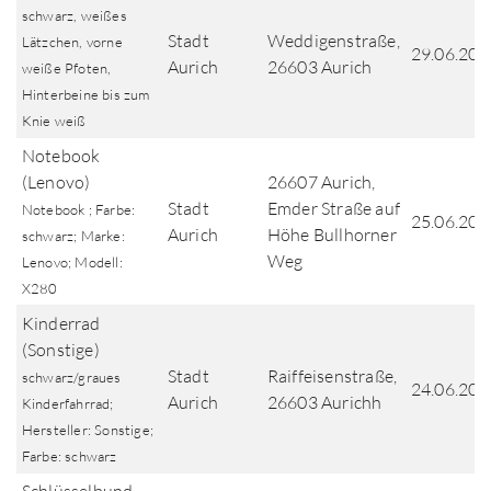
schwarz, weißes
Stadt
Weddigenstraße,
Lätzchen, vorne
29.06.202
Aurich
26603 Aurich
weiße Pfoten,
Hinterbeine bis zum
Knie weiß
Notebook
(Lenovo)
26607 Aurich,
Stadt
Emder Straße auf
Notebook ; Farbe:
25.06.202
Aurich
Höhe Bullhorner
schwarz; Marke:
Weg
Lenovo; Modell:
X280
Kinderrad
(Sonstige)
Stadt
Raiffeisenstraße,
schwarz/graues
24.06.202
Aurich
26603 Aurichh
Kinderfahrrad;
Hersteller: Sonstige;
Farbe: schwarz