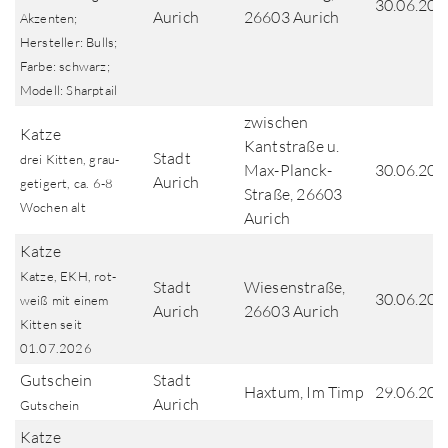
30.06.202
Aurich
26603 Aurich
Akzenten;
Hersteller: Bulls;
Farbe: schwarz;
Modell: Sharptail
zwischen
Katze
Kantstraße u.
Stadt
drei Kitten, grau-
Max-Planck-
30.06.202
Aurich
getigert, ca. 6-8
Straße, 26603
Wochen alt
Aurich
Katze
Katze, EKH, rot-
Stadt
Wiesenstraße,
30.06.202
weiß mit einem
Aurich
26603 Aurich
Kitten seit
01.07.2026
Gutschein
Stadt
Haxtum, Im Timp
29.06.202
Aurich
Gutschein
Katze