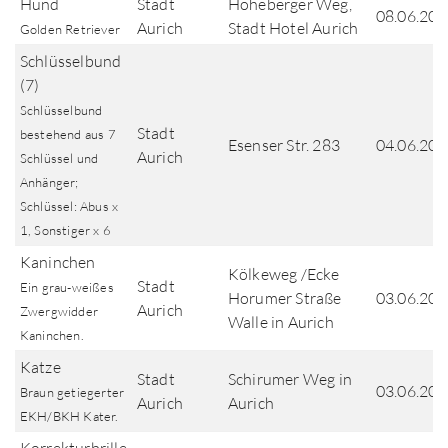
Hund
Stadt
Hoheberger Weg,
08.06.202
Aurich
Stadt Hotel Aurich
Golden Retriever
Schlüsselbund
(7)
Schlüsselbund
Stadt
bestehend aus 7
Esenser Str. 283
04.06.202
Aurich
Schlüssel und
Anhänger;
Schlüssel: Abus x
1, Sonstiger x 6
Kaninchen
Kölkeweg /Ecke
Stadt
Ein grau-weißes
Horumer Straße
03.06.202
Aurich
Zwergwidder
Walle in Aurich
Kaninchen.
Katze
Stadt
Schirumer Weg in
03.06.202
Braun getiegerter
Aurich
Aurich
EKH/BKH Kater.