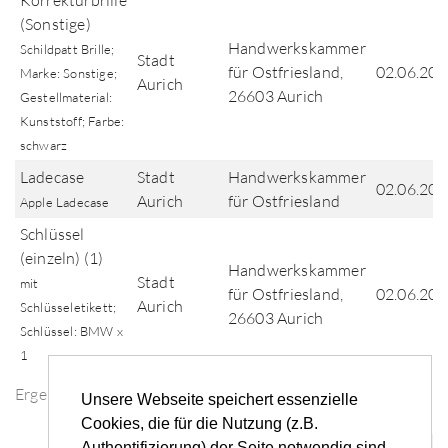
Korrekturbrille
(Sonstige)
Handwerkskammer
Schildpatt Brille;
Stadt
für Ostfriesland,
02.06.202
Marke: Sonstige;
Aurich
26603 Aurich
Gestellmaterial:
Kunststoff; Farbe:
schwarz
Ladecase
Stadt
Handwerkskammer
02.06.202
Aurich
für Ostfriesland
Apple Ladecase
Schlüssel
(einzeln) (1)
Handwerkskammer
Stadt
mit
für Ostfriesland,
02.06.202
Aurich
Schlüsseletikett;
26603 Aurich
Schlüssel: BMW x
1
Ergebnisse der Fundsuche
Unsere Webseite speichert essenzielle
Cookies, die für die Nutzung (z.B.
Authentifizierung) der Seite notwendig sind.