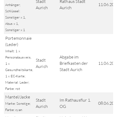
Stadt
Rathaus Stadt
11.06.202
Anhänger;
Aurich
Aurich
Schlüssel:
Sonstiger x 1,
Abus x 1,
Sonstiger x 1
Portemonnaie
(Leder)
Inhalt: 1 x
Abgabe im
Personalausweis,
Stadt
Briefkasten der
11.06.202
1 x
Aurich
Stadt Aurich
Gesundheitskarte,
1 x EC-Karte;
Material: Leder;
Farbe: rot
Mantel/Jacke
Stadt
Im Rathausflur 1.
08.06.202
Marke: Sonstige;
Aurich
OG
Farbe: cyan