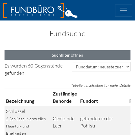
Fundsuche
Suchfilter öffnen
Sortierfeld
Es wurden 60 Gegenstände
gefunden
Tabelle verschieben für mehr Details
Zuständige
Bezeichnung
Behörde
Fundort
Fu
Schlüssel
Gemeinde
gefunden in der
2 Schlüssel, vermutlich
12
Laer
Pohlstr.
Haustür- und
Briefkasten