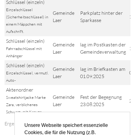
Schlüssel (einzeln)
Einzelschlüssel
Gemeinde
Parkplatz hinter der
14
(Sicherheitsschlüssel) in
Laer
Sparkasse
einem Mäppchen mit
Aufschrift.
Schlüssel (einzeln)
Gemeinde
lag im Postkasten der
11
Fahrradschlüssel mit
Laer
Gemeindeverwaltung
Anhänger
Schlüssel (einzeln)
Gemeinde
lag im Briefkasten am
01
Einzelschlüssel, vermutl.
Laer
01.09.2025
Auto-
Aktenordner
Gemeinde
Fest der Begegnung
Sweatshirtjacke Marke
24
Laer
23.08.2025
Zara, verblichenes
Schwarz, mit Kapuze
Ergebnisse der Fundsuche
Unsere Webseite speichert essenzielle
Cookies, die für die Nutzung (z.B.