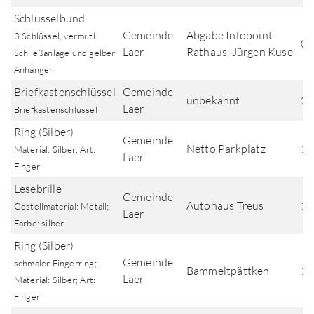
Schlüsselbund
Gemeinde
Abgabe Infopoint
3 Schlüssel, vermutl.
01
Laer
Rathaus, Jürgen Kuse
Schließanlage und gelber
Anhänger
Briefkastenschlüssel
Gemeinde
unbekannt
26
Laer
Briefkastenschlüssel
Ring (Silber)
Gemeinde
Netto Parkplatz
13
Material: Silber; Art:
Laer
Finger
Lesebrille
Gemeinde
Autohaus Treus
10
Gestellmaterial: Metall;
Laer
Farbe: silber
Ring (Silber)
Gemeinde
schmaler Fingerring;
Bammeltpättken
15
Laer
Material: Silber; Art:
Finger