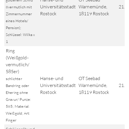
goldenem Schild
Universitätsstadt
Warnemünde,
21.0
8vermutlich mit
Rostock
18119 Rostock
Zimmernummer
eines Hotels/
Pension);
Schlüssel: Wilka x
1
Ring
(Weißgold-
vermutlich/
585er)
Hanse- und
OT Seebad
schlichter
Universitätsstadt
Warnemünde,
21.0
Bandring oder
Rostock
18119 Rostock
Ehering ohne
Gravur/ Punze:
585; Material:
Weißgold; Art:
Finger