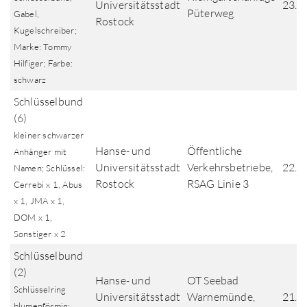
Universitätsstadt
23.0
Püterweg
Gabel,
Rostock
Kugelschreiber;
Marke: Tommy
Hilfiger; Farbe:
schwarz
Schlüsselbund
(6)
kleiner schwarzer
Hanse- und
Öffentliche
Anhänger mit
Universitätsstadt
Verkehrsbetriebe,
22.0
Namen; Schlüssel:
Rostock
RSAG Linie 3
Cerrebi x 1, Abus
x 1, JMA x 1,
DOM x 1,
Sonstiger x 2
Schlüsselbund
(2)
Hanse- und
OT Seebad
Schlüsselring
Universitätsstadt
Warnemünde,
21.0
blumenförmig;