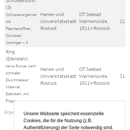
Schlüsselbund
(3)
Hanse- und
OT Seebad
Schlüsselorganizer
Universitätsstadt
Warnemünde,
21.0
mit
Rostock
18119 Rostock
Flaschenöffner;
Schlüssel:
Sonstiger x 3
Ring
(Edelstahl)
keine Punze/ sehr
Hanse- und
OT Seebad
schmaler
Universitätsstadt
Warnemünde,
21.0
Durchmesser;
Rostock
18119 Rostock
Material:
Edelstahl; Art:
Finger
Ergebnisse der Fundsuche
Unsere Webseite speichert essenzielle
Cookies, die für die Nutzung (z.B.
Authentifizierung) der Seite notwendig sind.
«
‹
1
2
3
4
5
...
›
»