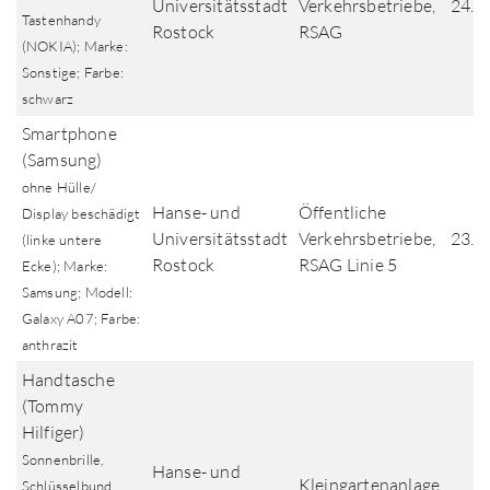
Universitätsstadt
Verkehrsbetriebe,
24.0
Tastenhandy
Rostock
RSAG
(NOKIA); Marke:
Sonstige; Farbe:
schwarz
Smartphone
(Samsung)
ohne Hülle/
Hanse- und
Öffentliche
Display beschädigt
Universitätsstadt
Verkehrsbetriebe,
23.0
(linke untere
Rostock
RSAG Linie 5
Ecke); Marke:
Samsung; Modell:
Galaxy A07; Farbe:
anthrazit
Handtasche
(Tommy
Hilfiger)
Sonnenbrille,
Hanse- und
Kleingartenanlage
Schlüsselbund,