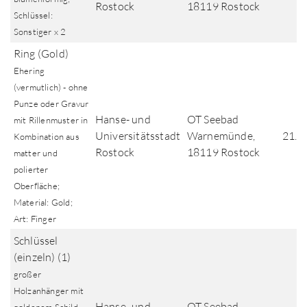
Rostock
18119 Rostock
Schlüssel:
Sonstiger x 2
Ring (Gold)
Ehering
(vermutlich) - ohne
Punze oder Gravur
Hanse- und
OT Seebad
mit Rillenmuster in
Universitätsstadt
Warnemünde,
21.0
Kombination aus
Rostock
18119 Rostock
matter und
polierter
Oberfläche;
Material: Gold;
Art: Finger
Schlüssel
(einzeln) (1)
großer
Holzanhänger mit
Hanse- und
OT Seebad