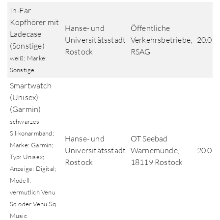
In-Ear
Kopfhörer mit
Hanse- und
Öffentliche
Ladecase
Universitätsstadt
Verkehrsbetriebe,
20.07
(Sonstige)
Rostock
RSAG
weiß; Marke:
Sonstige
Smartwatch
(Unisex)
(Garmin)
schwarzes
Silikonarmband;
Hanse- und
OT Seebad
Marke: Garmin;
Universitätsstadt
Warnemünde,
20.07
Typ: Unisex;
Rostock
18119 Rostock
Anzeige: Digital;
Modell:
vermutlich Venu
Sq oder Venu Sq
Music