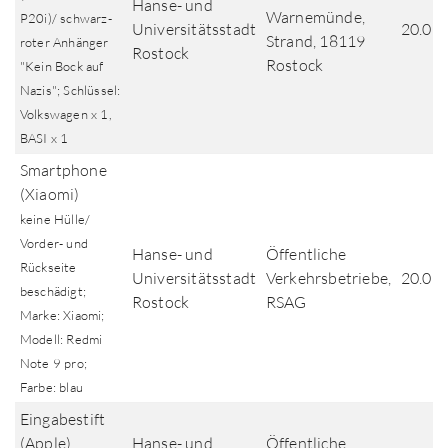
Hanse- und
Warnemünde,
P20i)/ schwarz-
Universitätsstadt
20.07
Strand, 18119
roter Anhänger
Rostock
Rostock
"Kein Bock auf
Nazis"; Schlüssel:
Volkswagen x 1,
BASI x 1
Smartphone
(Xiaomi)
keine Hülle/
Vorder- und
Hanse- und
Öffentliche
Rückseite
Universitätsstadt
Verkehrsbetriebe,
20.07
beschädigt;
Rostock
RSAG
Marke: Xiaomi;
Modell: Redmi
Note 9 pro;
Farbe: blau
Eingabestift
(Apple)
Hanse- und
Öffentliche