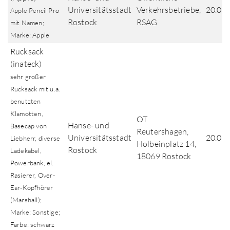
Universitätsstadt
Verkehrsbetriebe,
20.07
Apple Pencil Pro
Rostock
RSAG
mit Namen;
Marke: Apple
Rucksack
(inateck)
sehr großer
Rucksack mit u.a.
benutzten
Klamotten,
OT
Hanse- und
Basecap von
Reutershagen,
Universitätsstadt
20.07
Liebherr, diverse
Holbeinplatz 14,
Rostock
Ladekabel,
18069 Rostock
Powerbank, el.
Rasierer, Over-
Ear-Kopfhörer
(Marshall);
Marke: Sonstige;
Farbe: schwarz