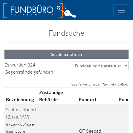
Fundsuche
Suchfilter öffnen
Sortierfeld
Es wurden 324
Gegenstände gefunden
Tabelle verschieben für mehr Details
Zuständige
Bezeichnung
Behörde
Fundort
Fundd
Schlüsselbund
(2, u.a. VW)
In-Ear-Kopfhörer
OT Seebad
(soundcore