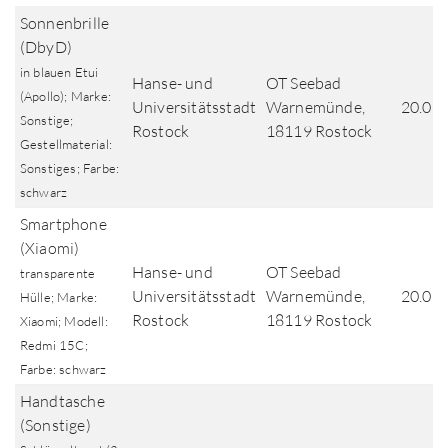
Sonnenbrille
(DbyD)
in blauen Etui
Hanse- und
OT Seebad
(Apollo); Marke:
Universitätsstadt
Warnemünde,
20.07
Sonstige;
Rostock
18119 Rostock
Gestellmaterial:
Sonstiges; Farbe:
schwarz
Smartphone
(Xiaomi)
Hanse- und
OT Seebad
transparente
Universitätsstadt
Warnemünde,
20.07
Hülle; Marke:
Rostock
18119 Rostock
Xiaomi; Modell:
Redmi 15C;
Farbe: schwarz
Handtasche
(Sonstige)