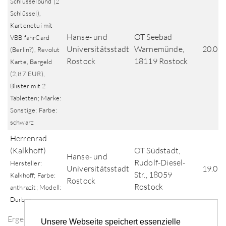
Schlüsselbund (2
Schlüssel),
Kartenetui mit
Hanse- und
OT Seebad
VBB fahrCard
Universitätsstadt
Warnemünde,
20.07
(Berlin?), Revolut
Rostock
18119 Rostock
Karte, Bargeld
(2,87 EUR),
Blister mit 2
Tabletten; Marke:
Sonstige; Farbe:
schwarz
Herrenrad
(Kalkhoff)
OT Südstadt,
Hanse- und
Rudolf-Diesel-
Hersteller:
Universitätsstadt
19.07
Str., 18059
Kalkhoff; Farbe:
Rostock
Rostock
anthrazit; Modell:
Durban
Ergebnisse der Fundsuche
Unsere Webseite speichert essenzielle