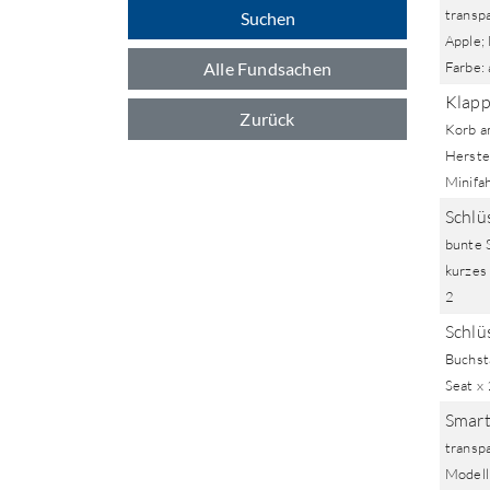
transpa
Suchen
Apple; 
Alle Fundsachen
Farbe: 
Klapp
Zurück
Korb a
Herstel
Minifa
Schlü
bunte S
kurzes 
2
Schlüs
Buchsta
Seat x 
Smart
transp
Modell