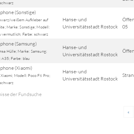
 schwarz
phone (Sonstige)
Hanse- und
Öffen
hwarz/weißem Aufkleber auf
Universitätsstadt Rostock
05
ite; Marke: Sonstige; Modell:
 vermutlich; Farbe: schwarz
phone (Samsung)
Hanse- und
Öffen
nsa Hülle; Marke: Samsung;
Universitätsstadt Rostock
 A35; Farbe: blau
phone (Xiaomi)
Hanse- und
Stra
 Xiaomi; Modell: Poco F6 Pro;
Universitätsstadt Rostock
 schwarz
nisse der Fundsuche
«