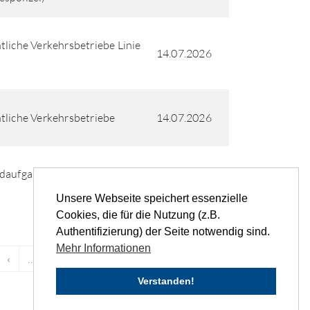
tliche Verkehrsbetriebe Linie
14.07.2026
tliche Verkehrsbetriebe
14.07.2026
ndaufgang 16 Warnemünde
14.07.2026
Unsere Webseite speichert essenzielle
Cookies, die für die Nutzung (z.B.
Authentifizierung) der Seite notwendig sind.
Mehr Informationen
‹
...
3
4
5
6
7
...
›
»
Verstanden!