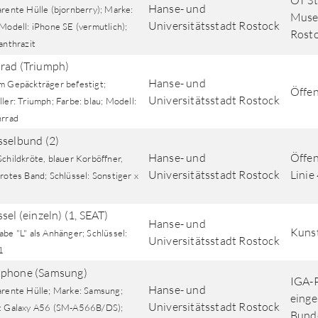
OT St
Hanse- und
rente Hülle (bjornberry); Marke:
Museu
Universitätsstadt Rostock
Modell: iPhone SE (vermutlich);
Rost
anthrazit
rad (Triumph)
Hanse- und
m Gepäckträger befestigt;
Öffen
Universitätsstadt Rostock
ler: Triumph; Farbe: blau; Modell:
hrrad
sselbund (2)
Hanse- und
Öffen
childkröte, blauer Korböffner,
Universitätsstadt Rostock
Linie
rotes Band; Schlüssel: Sonstiger x
sel (einzeln) (1, SEAT)
Hanse- und
Kunst
be "L" als Anhänger; Schlüssel:
Universitätsstadt Rostock
1
phone (Samsung)
IGA-P
Hanse- und
arente Hülle; Marke: Samsung;
einge
Universitätsstadt Rostock
: Galaxy A56 (SM-A566B/DS);
Bunde