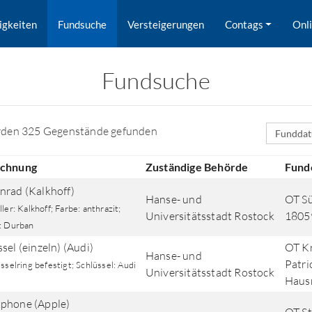
igkeiten
Fundsuche
Versteigerungen
Contags
Onl
Fundsuche
Sortierfe
rden 325 Gegenstände gefunden
ichnung
Zuständige Behörde
Fund
nrad (Kalkhoff)
Hanse- und
OT Sü
ler: Kalkhoff; Farbe: anthrazit;
Universitätsstadt Rostock
1805
: Durban
sel (einzeln) (Audi)
OT Kr
Hanse- und
Patri
sselring befestigt; Schlüssel: Audi
Universitätsstadt Rostock
rd nach Orten gesucht.
Haus
phone (Apple)