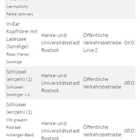
(vermutlich);
Farbe: schwarz
In-Ear
Kopfhörer mit
Hanse- und
Öffentliche
Ladecase
Universitätsstadt
Verkehrsbetriebe
09.07.
(Sonstige)
Rostock
Linie 2
Rosa; Marke:
Sonstige
Schlüssel
Hanse- und
(einzeln) (1)
Öffentliche
Universitätsstadt
08.07.
Verkehrsbetriebe
Schlüssel:
Rostock
Sonstiger x 1
Schlüssel
(einzeln) (1)
Mit grauem
Hanse- und
Öffentliche
Football
Universitätsstadt
08.07.
Verkehrsbetriebe
Anhänger-Band
Rostock