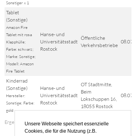
Sonstiger x 1
Tablet
(Sonstige)
Amazon Fire
Hanse- und
Tablet mit rosa
Öffentliche
Universitätsstadt
08.07.
Klapphülle;
Verkehrsbetriebe
Rostock
Farbe: schwarz;
Marke: Sonstige;
Modell: Amazon
Fire Tablet
Kinderrad
OT Stadtmitte,
(Sonstige)
Hanse- und
Beim
Universitätsstadt
08.07.
Hersteller:
Lokschuppen 16,
Rostock
Sonstige; Farbe:
18055 Rostock
gold
Ergebnisse der Fundsuche
Unsere Webseite speichert essenzielle
Cookies, die für die Nutzung (z.B.