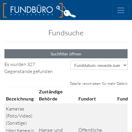
Fundsuche
Suchfilter öffnen
Sortierfeld
Es wurden 327
Gegenstände gefunden
Tabelle verschieben für mehr Details
Zuständige
Bezeichnung
Behörde
Fundort
Fundd
Kameras
(Foto/Video)
(Sonstige)
Hanse- und
Öffentliche
Nikon Kamera in