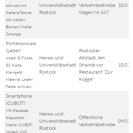
Universitätsstadt
Verkehrsbetriebe
10.07.
schwarz mit
Rostock
Wagen Nr 667
Kamera Tasche
mit weißen
Blumen; Marke:
Sonstige
Portemonnaie
(Leder)
Rostocker
Hanse- und
Altstadt, Am
Inhalt: D-Ticket,
Universitätsstadt
Strande vor
10.07.
EC Karte,
Rostock
Restaurant "Zur
Kleingeld;
Kogge"
Material: Leder;
Farbe: schwarz
Smartphone
(CUBOT)
Mit Pandabär
Hanse- und
Öffentliche
Klapphülle;
Universitätsstadt
09.07.
Verkehrsbetriebe
Marke: CUBOT;
Rostock
Modell: X90