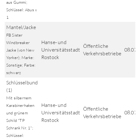
aus Gummi;
Schlüssel: Abus x
1
Mantel/Jacke
FB Sister
Hanse- und
Windbreaker
Öffentliche
Universitätsstadt
08.07.
Jacke (von New
Verkehrsbetriebe
Rostock
Yorker); Marke:
Sonstige; Farbe:
schwarz
Schlüsselbund
(1)
Mit silbernem
Hanse- und
Karabinerhaken
Öffentliche
Universitätsstadt
08.07.
und grünem
Verkehrsbetriebe
Rostock
Schild "TP
Schrank Nr. 1";
Schlüssel: