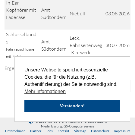
In-Ear
Kopfhörer mit
Amt
Niebüll
03.08.2026
Ladecase
Südtondern
-
Schlüsselbund
Leck,
Amt
2
Bahnseitenweg
30.07.2026
Südtondern
Fahrradschlüssel
-Klärwerk-
mit Anhänger
Ergebnisse der Fundsuche
Unsere Webseite speichert essenzielle
Cookies, die für die Nutzung (z.B.
Authentifizierung) der Seite notwendig sind.
«
‹
1
2
3
4
5
...
›
»
Mehr Informationen
Verstanden!
© 2026 HSH Soft- und Hardware Vertriebs GmbH,
Niederlassung: GS-Computerservice
Unternehmen
Partner
Jobs
Kontakt
Sitemap
Datenschutz
Impressum