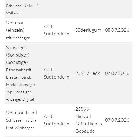
Schlüssel: JMA x 1,
Wilka x 1
Schlüssel
Amt
(einzeln)
Süderlügum
08.07.2026
Südtondern
mit Anhänger
Sonstiges
(Sonstiger)
(Sonstige)
Amt
Fitnessuhr mit
25917 Leck
07.07.2026
Südtondern
Elastarmband;
Marke: Sonstige;
Typ: Sonstiger;
Anzeige: Digital
25899
Schlüsselbund
Amt
Niebüll
07.07.2026
Schlüssel mit Lila
Südtondern
Öffentliches
Motiv Anhänger
Gebäude