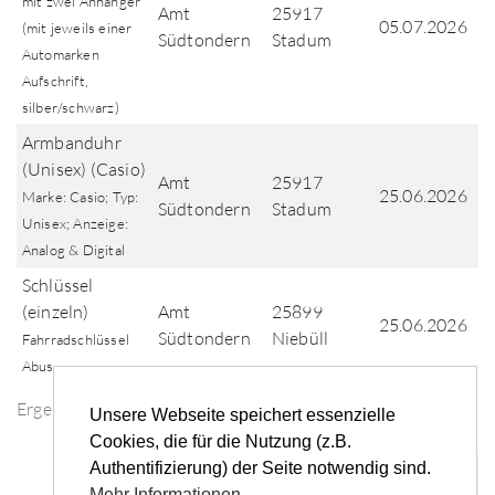
mit zwei Anhänger
Amt
25917
05.07.2026
(mit jeweils einer
Südtondern
Stadum
Automarken
Aufschrift,
silber/schwarz)
Armbanduhr
(Unisex) (Casio)
Amt
25917
25.06.2026
Marke: Casio; Typ:
Südtondern
Stadum
Unisex; Anzeige:
Analog & Digital
Schlüssel
(einzeln)
Amt
25899
25.06.2026
Südtondern
Niebüll
Fahrradschlüssel
Abus
Ergebnisse der Fundsuche
Unsere Webseite speichert essenzielle
Cookies, die für die Nutzung (z.B.
Authentifizierung) der Seite notwendig sind.
«
‹
1
2
3
4
5
...
›
»
Mehr Informationen