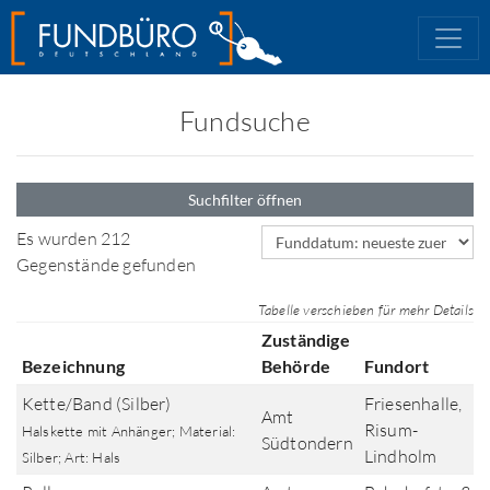
Fundsuche
Suchfilter öffnen
Sortierfeld
Es wurden 212
Gegenstände gefunden
Tabelle verschieben für mehr Details
Zuständige
Bezeichnung
Behörde
Fundort
Kette/Band (Silber)
Friesenhalle,
Amt
Risum-
Halskette mit Anhänger; Material:
Südtondern
Lindholm
Silber; Art: Hals