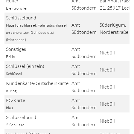
Roller
Amt
Bahnhofstraße
Südtondern
21, 25917 Leck
Elektroroller
Schlüsselbund
Amt
Süderlügum,
Haustürschlüssel, Fahrradschlüssel
Südtondern
Norderstraße
an schwarzem Schlüsseletui
(Mercedes)
Sonstiges
Amt
Niebüll
Südtondern
Brille
Schlüssel (einzeln)
Amt
Niebüll
Südtondern
Schlüssel
Kundenkarte/Gutscheinkarte
Amt
Niebüll
Südtondern
o. Ang.
EC-Karte
Amt
Niebüll
Südtondern
blau
Schlüsselbund
Amt
Niebüll
Südtondern
2 Schlüssel