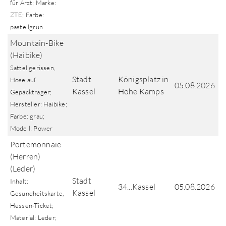
für Arzt; Marke:
ZTE; Farbe:
pastellgrün
Mountain-Bike
(Haibike)
Sattel gerissen,
Stadt
Königsplatz in
Hose auf
05.08.2026
Kassel
Höhe Kamps
Gepäckträger;
Hersteller: Haibike;
Farbe: grau;
Modell: Power
Portemonnaie
(Herren)
(Leder)
Stadt
Inhalt:
34...Kassel
05.08.2026
Kassel
Gesundheitskarte,
Hessen-Ticket;
Material: Leder;