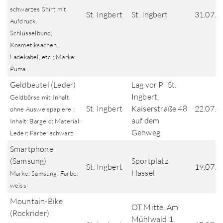
schwarzes Shirt mit
St. Ingbert
St. Ingbert
31.07.2
Aufdruck,
Schlüsselbund,
Kosmetiksachen,
Ladekabel, etc.; Marke:
Puma
Geldbeutel (Leder)
Lag vor PI St.
Ingbert,
Geldbörse mit Inhalt
St. Ingbert
Kaiserstraße 48
22.07.2
ohne Ausweispapiere ;
auf dem
Inhalt: Bargeld; Material:
Gehweg
Leder; Farbe: schwarz
Smartphone
(Samsung)
Sportplatz
St. Ingbert
19.07.2
Hassel
Marke: Samsung; Farbe:
weiss
Mountain-Bike
OT Mitte, Am
(Rockrider)
Mühlwald 1,