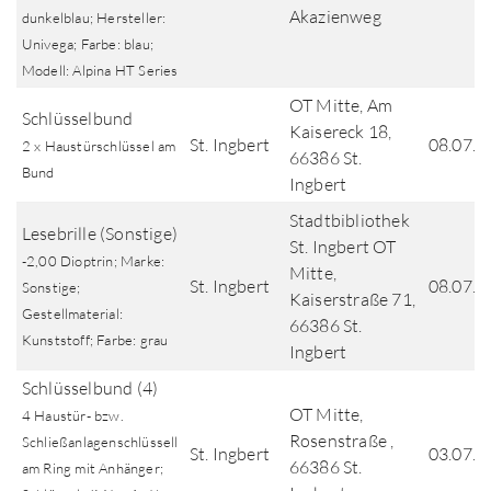
Akazienweg
dunkelblau; Hersteller:
Univega; Farbe: blau;
Modell: Alpina HT Series
OT Mitte, Am
Schlüsselbund
Kaisereck 18,
St. Ingbert
08.07.2
2 x Haustürschlüssel am
66386 St.
Bund
Ingbert
Stadtbibliothek
Lesebrille (Sonstige)
St. Ingbert OT
-2,00 Dioptrin; Marke:
Mitte,
St. Ingbert
08.07.2
Sonstige;
Kaiserstraße 71,
Gestellmaterial:
66386 St.
Kunststoff; Farbe: grau
Ingbert
Schlüsselbund (4)
OT Mitte,
4 Haustür- bzw.
Rosenstraße ,
Schließanlagenschlüssell
St. Ingbert
03.07.2
66386 St.
am Ring mit Anhänger;