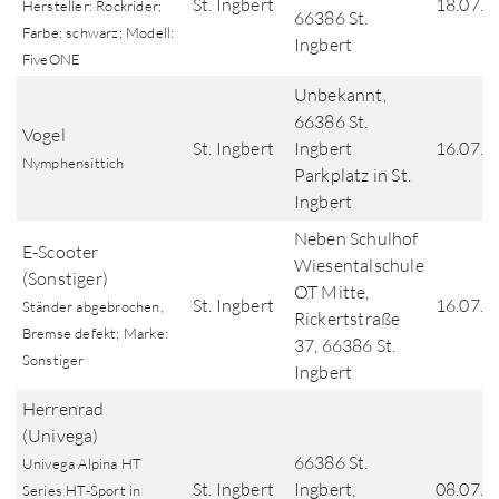
St. Ingbert
18.07.2
Hersteller: Rockrider;
66386 St.
Farbe: schwarz; Modell:
Ingbert
FiveONE
Unbekannt,
66386 St.
Vogel
St. Ingbert
Ingbert
16.07.2
Nymphensittich
Parkplatz in St.
Ingbert
Neben Schulhof
E-Scooter
Wiesentalschule
(Sonstiger)
OT Mitte,
St. Ingbert
16.07.2
Ständer abgebrochen,
Rickertstraße
Bremse defekt; Marke:
37, 66386 St.
Sonstiger
Ingbert
Herrenrad
(Univega)
66386 St.
Univega Alpina HT
St. Ingbert
Ingbert,
08.07.2
Series HT-Sport in