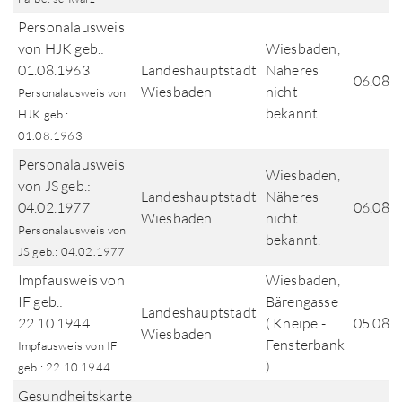
Personalausweis
von HJK geb.:
Wiesbaden,
01.08.1963
Landeshauptstadt
Näheres
06.08.
Wiesbaden
nicht
Personalausweis von
bekannt.
HJK geb.:
01.08.1963
Personalausweis
Wiesbaden,
von JS geb.:
Landeshauptstadt
Näheres
04.02.1977
06.08.
Wiesbaden
nicht
Personalausweis von
bekannt.
JS geb.: 04.02.1977
Impfausweis von
Wiesbaden,
IF geb.:
Bärengasse
Landeshauptstadt
22.10.1944
( Kneipe -
05.08.
Wiesbaden
Fensterbank
Impfausweis von IF
)
geb.: 22.10.1944
Gesundheitskarte