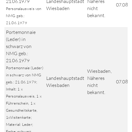
21.06.1979
Landeshauptstadt
Näheres
07.08.
Wiesbaden
nicht
Personalausweis von
bekannt.
NMG geb.:
21.06.1979
Portemonnaie
(Leder) in
schwarz von
NMG geb.:
21.06.1979
Portemonnaie (Leder)
Wiesbaden,
in schwarz von NMG
Landeshauptstadt
Näheres
07.08.
geb.: 21.06.1979;
Wiesbaden
nicht
Inhalt: 1 x
bekannt.
Personalausweis, 1 x
Führerschein, 1 x
Gesundheitskarte,
1xVisitenkarte;
Material: Leder;
Farbe: schwarz