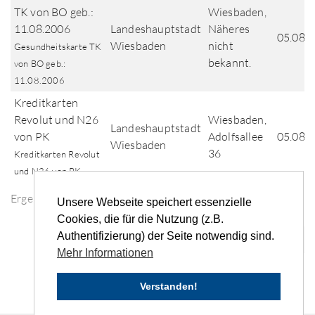
TK von BO geb.:
Wiesbaden,
11.08.2006
Landeshauptstadt
Näheres
05.08.
Wiesbaden
nicht
Gesundheitskarte TK
bekannt.
von BO geb.:
11.08.2006
Kreditkarten
Revolut und N26
Wiesbaden,
Landeshauptstadt
von PK
Adolfsallee
05.08.
Wiesbaden
36
Kreditkarten Revolut
und N26 von PK
Ergebnisse der Fundsuche
Unsere Webseite speichert essenzielle
Cookies, die für die Nutzung (z.B.
Authentifizierung) der Seite notwendig sind.
«
‹
1
2
3
4
5
...
›
»
Mehr Informationen
Verstanden!