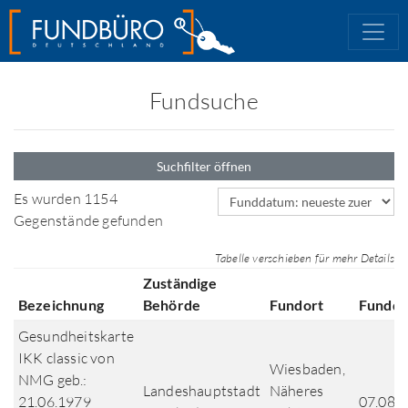
Fundsuche
Suchfilter öffnen
Sortierfeld
Es wurden 1154
Gegenstände gefunden
Tabelle verschieben für mehr Details
Zuständige
Bezeichnung
Behörde
Fundort
Fundd
Gesundheitskarte
IKK classic von
Wiesbaden,
NMG geb.:
Landeshauptstadt
Näheres
21.06.1979
07.08.