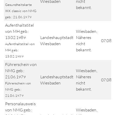
Wiesbaden
nicht
Gesundheitskarte
bekannt.
IKK classic von NMG
geb.: 21.06.1979
Aufenthaltstitel
von MH geb.:
Wiesbaden,
13.02.1989
Landeshauptstadt
Näheres
07.08.
Wiesbaden
nicht
Aufenthaltstitel von
bekannt.
MH geb.:
13.02.1989
Führerschein von
NMG geb.:
Wiesbaden,
21.06.1979
Landeshauptstadt
Näheres
07.08.
Wiesbaden
nicht
Führerschein von
bekannt.
NMG geb.:
21.06.1979
Personalausweis
von NMG geb.:
Wiesbaden,