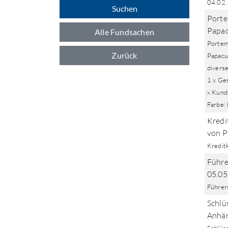
04.02
Suchen
Porte
Papac
Alle Fundsachen
Portem
Zurück
Papacu
diverse
1 x Ges
x Kunde
Farbe:
Kredi
von 
Kredit
Führe
05.05
Führer
Schlü
Anhä