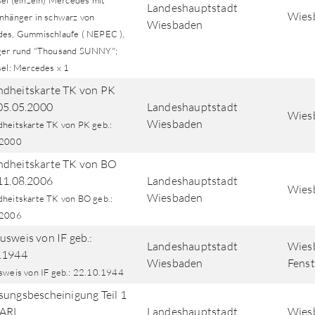
sel (einzeln) Mercedes mit
Landeshauptstadt
Wiesb
nhänger in schwarz von
Wiesbaden
es, Gummischlaufe ( NEPEC ),
er rund "Thousand SUNNY";
sel: Mercedes x 1
dheitskarte TK von PK
 05.05.2000
Landeshauptstadt
Wiesb
Wiesbaden
heitskarte TK von PK geb.:
.2000
dheitskarte TK von BO
 11.08.2006
Landeshauptstadt
Wiesb
Wiesbaden
heitskarte TK von BO geb.:
.2006
usweis von IF geb.:
Landeshauptstadt
Wiesb
.1944
Wiesbaden
Fenst
sweis von IF geb.: 22.10.1944
sungsbescheinigung Teil 1
RARL
Landeshauptstadt
Wiesb