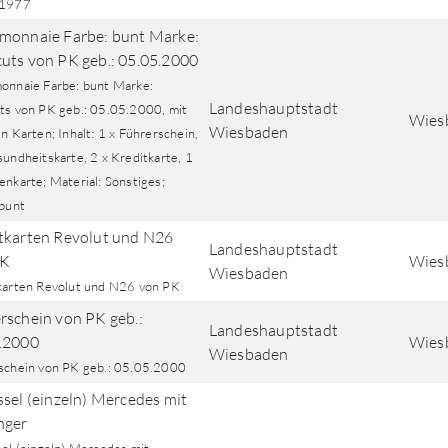
.1977
monnaie Farbe: bunt Marke:
uts von PK geb.: 05.05.2000
onnaie Farbe: bunt Marke:
Landeshauptstadt
ts von PK geb.: 05.05.2000, mit
Wiesb
Wiesbaden
n Karten; Inhalt: 1 x Führerschein,
undheitskarte, 2 x Kreditkarte, 1
nkarte; Material: Sonstiges;
 bunt
tkarten Revolut und N26
Landeshauptstadt
PK
Wiesb
Wiesbaden
karten Revolut und N26 von PK
rschein von PK geb.:
Landeshauptstadt
.2000
Wiesb
Wiesbaden
schein von PK geb.: 05.05.2000
ssel (einzeln) Mercedes mit
nger