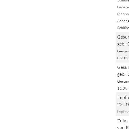
Schlüs
Ledera
Merced
Anhäng
Schlüs
Gesun
geb.:
Gesund
05.05
Gesun
geb.:
Gesund
11.08
Impfa
22.10
Impfau
Zulas
von 