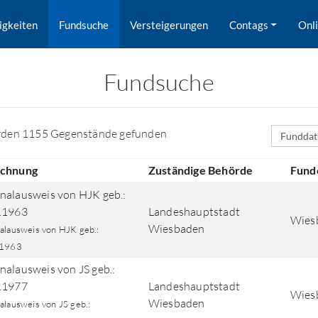
igkeiten
Fundsuche
Versteigerungen
Contags
Onl
Fundsuche
Sortierfe
rden 1155 Gegenstände gefunden
ichnung
Zuständige Behörde
Fund
nalausweis von HJK geb.:
.1963
Landeshauptstadt
Wiesb
Wiesbaden
alausweis von HJK geb.:
.1963
nalausweis von JS geb.:
rd nach Orten gesucht.
.1977
Landeshauptstadt
Wiesb
Wiesbaden
alausweis von JS geb.: