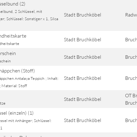
sselbund (2)
elbund, 2 Schlüssel, mit
Stadt Bruchköbel
Radw
r; Schlüssel: Sonstiger x 1, Silca
dheitskarte
Stadt Bruchköbel
Bruch
heitskarte
rschein
Stadt Bruchköbel
Bruch
schein
äppchen (Stoff)
Stadt Bruchköbel
Bruch
ppchen Antalaya Teppich ; Inhalt:
 Material: Stoff
OT Br
Stadt Bruchköbel
Bruch
tze
sel (einzeln) (1)
Stadt Bruchköbel
Bruc
ssel mit Anhänger; Schlüssel:
 1