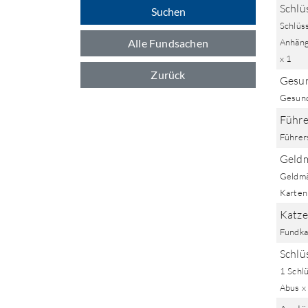
Schlü
Suchen
Schlüss
Alle Fundsachen
Anhänge
x 1
Zurück
Gesun
Gesund
Führe
Führer
Geldm
Geldmä
Karten;
Katze
Fundka
Schlüs
1 Schlü
Abus x