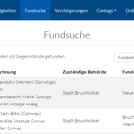
igkeiten
Fundsuche
Versteigerungen
Contags
Onl
Fundsuche
Sortierfe
rden 43 Gegenstände gefunden
ichnung
Zuständige Behörde
Fund
nduhr (Herren) (Sonstige)
en
Stadt Bruchköbel
Neuer
armbanduhr; Marke: Sonstige;
erren; Anzeige: Analog
ain-Bike (Conway)
Bruch
rd nach Orten gesucht.
Stadt Bruchköbel
n-Bike Streetpac Conway;
/Hein
ller: Conway