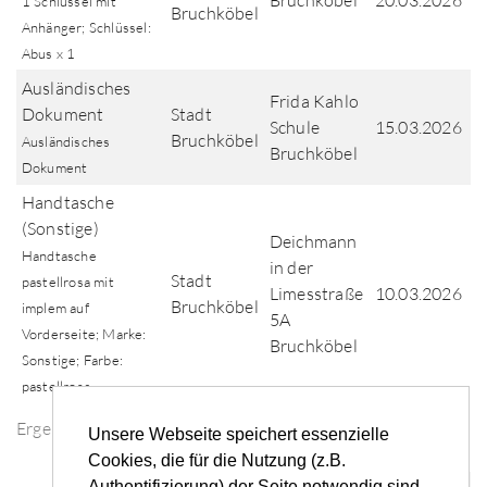
Bruchköbel
20.03.2026
1 Schlüssel mit
Bruchköbel
Anhänger; Schlüssel:
Abus x 1
Ausländisches
Frida Kahlo
Dokument
Stadt
Schule
15.03.2026
Bruchköbel
Ausländisches
Bruchköbel
Dokument
Handtasche
(Sonstige)
Deichmann
Handtasche
in der
Stadt
pastellrosa mit
Limesstraße
10.03.2026
Bruchköbel
implem auf
5A
Vorderseite; Marke:
Bruchköbel
Sonstige; Farbe:
pastellrosa
Ergebnisse der Fundsuche
Unsere Webseite speichert essenzielle
Cookies, die für die Nutzung (z.B.
Authentifizierung) der Seite notwendig sind.