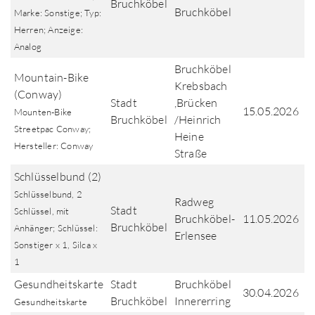
Bruchköbel
Bruchköbel
Marke: Sonstige; Typ:
Herren; Anzeige:
Analog
Bruchköbel
Mountain-Bike
Krebsbach
(Conway)
Stadt
,Brücken
15.05.2026
Mounten-Bike
Bruchköbel
/Heinrich
Streetpac Conway;
Heine
Hersteller: Conway
Straße
Schlüsselbund (2)
Schlüsselbund, 2
Radweg
Stadt
Schlüssel, mit
Bruchköbel-
11.05.2026
Bruchköbel
Anhänger; Schlüssel:
Erlensee
Sonstiger x 1, Silca x
1
Gesundheitskarte
Stadt
Bruchköbel
30.04.2026
Bruchköbel
Innererring
Gesundheitskarte