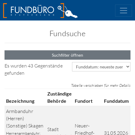
Fundsuche
Suchfilter öffnen
Sortierfeld
Es wurden 43 Gegenstände
gefunden
Tabelle verschieben für mehr Details
Zuständige
Bezeichnung
Behörde
Fundort
Funddatum
Armbanduhr
(Herren)
(Sonstige) Skagen
Neuer-
Stadt
Friedhof-
31.05.2026
Herrenarmbanduhr;