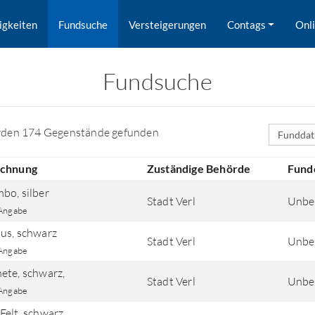
igkeiten
Fundsuche
Versteigerungen
Contags
Onl
Fundsuche
Sortierfe
rden 174 Gegenstände gefunden
ichnung
Zuständige Behörde
Fund
bo, silber
Stadt Verl
Unbe
Angabe
us, schwarz
Stadt Verl
Unbe
Angabe
ete, schwarz,
Stadt Verl
Unbe
rd nach Orten gesucht.
Angabe
Felt, schwarz