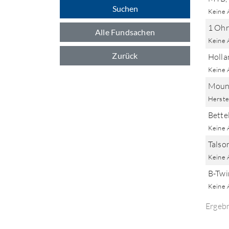
Suchen
Keine 
1 Ohrr
Alle Fundsachen
Keine 
Zurück
Holla
Keine 
Mount
Herstel
Bette
Keine 
Talso
Keine 
B-Twi
Keine 
Ergeb