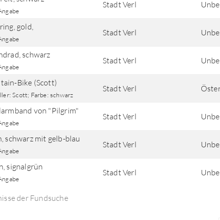
Stadt Verl
Unbe
Angabe
ing, gold,
Stadt Verl
Unbe
Angabe
ndrad, schwarz
Stadt Verl
Unbe
Angabe
ain-Bike (Scott)
Stadt Verl
Öster
ler: Scott; Farbe: schwarz
larmband von "Pilgrim"
Stadt Verl
Unbe
Angabe
n, schwarz mit gelb-blau
Stadt Verl
Unbe
Angabe
n, signalgrün
Stadt Verl
Unbe
Angabe
nisse der Fundsuche