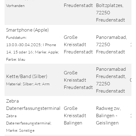
Freudenstadt
Boltzplatzes,
Vorhanden
72250
Freudenstadt
Smartphone (Apple)
Große
Panoramabad,
Funddatum:
Kreisstadt
72250
13
13.03.-30.04.2025; I Phone
Freudenstadt
Freudenstadt
14, 15 oder 16; Marke: Apple;
Farbe: blau
Panoramabad
Große
Kette/Band (Silber)
Freudenstadt,
Kreisstadt
01
72250
Material: Silber; Art: Arm
Freudenstadt
Freudenstadt
Zebra
Datenerfassungsterminal
Große
Radweg zw,
Kreisstadt
Balingen -
13
Zebra
Balingen
Geislingen
Datenerfassungsterminal;
Marke: Sonstige