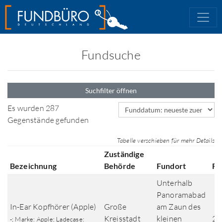
Fundsuche
Suchfilter öffnen
Sortierfeld
Es wurden 287
Gegenstände gefunden
Tabelle verschieben für mehr Details
Zuständige
Bezeichnung
Behörde
Fundort
Fu
Unterhalb
Panoramabad
In-Ear Kopfhörer (Apple)
Große
am Zaun des
Kreisstadt
kleinen
20
-; Marke: Apple; Ladecase: