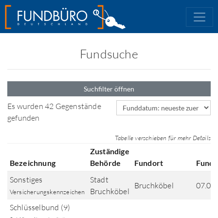
Fundsuche
Suchfilter öffnen
Sortierfeld
Es wurden 42 Gegenstände
gefunden
Tabelle verschieben für mehr Details
Zuständige
Bezeichnung
Behörde
Fundort
Fund
Sonstiges
Stadt
Bruchköbel
07.07
Bruchköbel
Versicherungskennzeichen
Schlüsselbund (9)