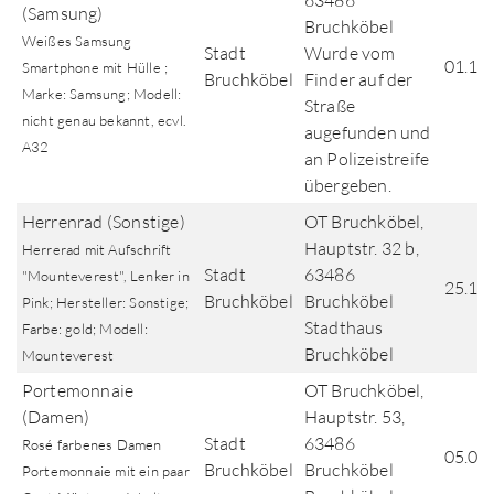
63486
(Samsung)
Bruchköbel
Weißes Samsung
Stadt
Wurde vom
01.12
Smartphone mit Hülle ;
Bruchköbel
Finder auf der
Marke: Samsung; Modell:
Straße
nicht genau bekannt, ecvl.
augefunden und
A32
an Polizeistreife
übergeben.
Herrenrad (Sonstige)
OT Bruchköbel,
Hauptstr. 32 b,
Herrerad mit Aufschrift
Stadt
63486
"Mounteverest", Lenker in
25.11
Bruchköbel
Bruchköbel
Pink; Hersteller: Sonstige;
Stadthaus
Farbe: gold; Modell:
Bruchköbel
Mounteverest
Portemonnaie
OT Bruchköbel,
(Damen)
Hauptstr. 53,
Stadt
63486
Rosé farbenes Damen
05.06
Bruchköbel
Bruchköbel
Portemonnaie mit ein paar