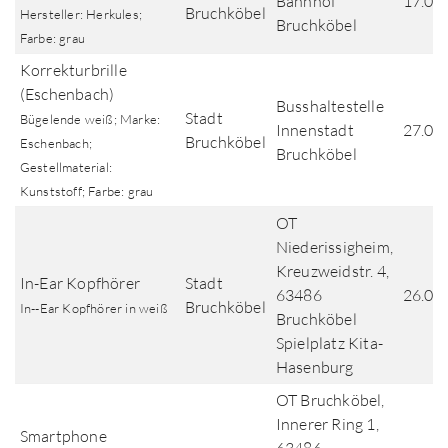
Bahnhof
17.04
Bruchköbel
Hersteller: Herkules;
Bruchköbel
Farbe: grau
Korrekturbrille
(Eschenbach)
Busshaltestelle
Stadt
Bügelende weiß; Marke:
Innenstadt
27.01
Bruchköbel
Eschenbach;
Bruchköbel
Gestellmaterial:
Kunststoff; Farbe: grau
OT
Niederissigheim,
Kreuzweidstr. 4,
In-Ear Kopfhörer
Stadt
63486
26.01
Bruchköbel
In--Ear Kopfhörer in weiß
Bruchköbel
Spielplatz Kita-
Hasenburg
OT Bruchköbel,
Innerer Ring 1,
Smartphone