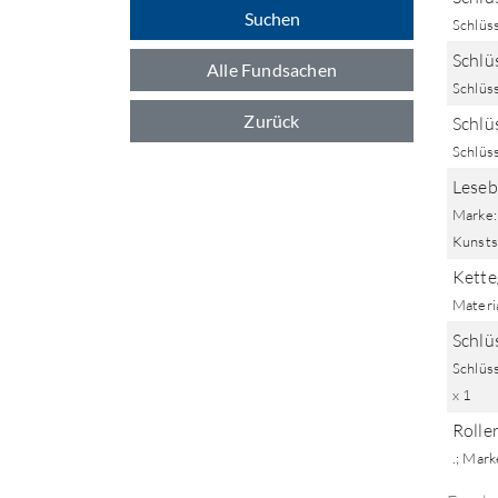
Suchen
Schlüss
Schlüs
Alle Fundsachen
Schlüs
Zurück
Schlü
Schlüss
Lesebr
Marke: 
Kunsts
Kette
Materia
Schlü
Schlüss
x 1
Roller
.; Mark