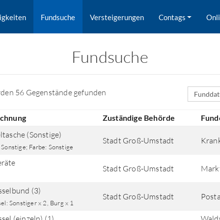
igkeiten
Fundsuche
Versteigerungen
Contags
Onl
Fundsuche
Sortierfe
rden 56 Gegenstände gefunden
ichnung
Zuständige Behörde
Fund
ltasche (Sonstige)
Stadt Groß-Umstadt
Kran
 Sonstige; Farbe: Sonstige
räte
Stadt Groß-Umstadt
Mark
sselbund (3)
Stadt Groß-Umstadt
Post
rd nach Orten gesucht.
el: Sonstiger x 2, Burg x 1
sel (einzeln) (1)
Wald