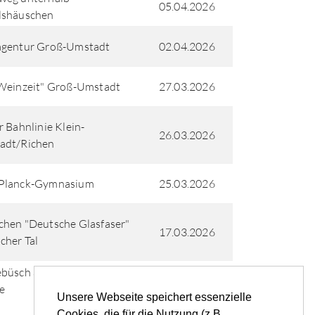
05.04.2026
lshäuschen
agentur Groß-Umstadt
02.04.2026
Weinzeit" Groß-Umstadt
27.03.2026
r Bahnlinie Klein-
26.03.2026
adt/Richen
Planck-Gymnasium
25.03.2026
hen "Deutsche Glasfaser"
17.03.2026
cher Tal
büsch an der Ernst-Reuter-
17.03.2026
e
Unsere Webseite speichert essenzielle
Cookies, die für die Nutzung (z.B.