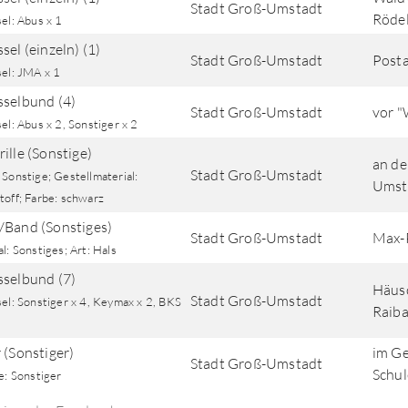
Stadt Groß-Umstadt
Röde
el: Abus x 1
sel (einzeln) (1)
Stadt Groß-Umstadt
Post
sel: JMA x 1
sselbund (4)
Stadt Groß-Umstadt
vor "
el: Abus x 2, Sonstiger x 2
ille (Sonstige)
an de
Stadt Groß-Umstadt
Sonstige; Gestellmaterial:
Umst
toff; Farbe: schwarz
/Band (Sonstiges)
Stadt Groß-Umstadt
Max-
l: Sonstiges; Art: Hals
sselbund (7)
Häusc
Stadt Groß-Umstadt
el: Sonstiger x 4, Keymax x 2, BKS
Raiba
 (Sonstiger)
im Ge
Stadt Groß-Umstadt
Schul
e: Sonstiger