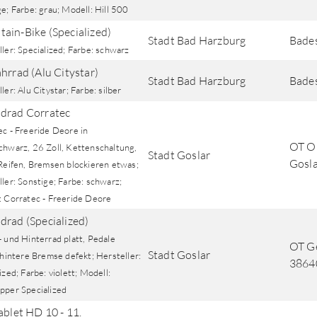
e; Farbe: grau; Modell: Hill 500
ain-Bike (Specialized)
Stadt Bad Harzburg
Bade
ler: Specialized; Farbe: schwarz
ahrrad (Alu Citystar)
Stadt Bad Harzburg
Bade
ler: Alu Citystar; Farbe: silber
drad Corratec
ec - Freeride Deore in
OT O
chwarz, 26 Zoll, Kettenschaltung,
Stadt Goslar
Gosl
 Reifen, Bremsen blockieren etwas;
ler: Sonstige; Farbe: schwarz;
: Corratec - Freeride Deore
drad (Specialized)
 und Hinterrad platt, Pedale
OT Ge
Stadt Goslar
 hintere Bremse defekt; Hersteller:
3864
ized; Farbe: violett; Modell:
pper Specialized
ablet HD 10 - 11.