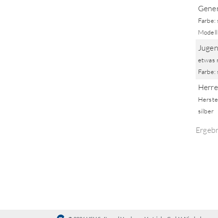
Gener
Farbe:
Modell
Jugen
etwas 
Farbe: 
Herre
Herstel
silber
Ergeb