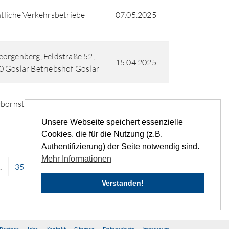
tliche Verkehrsbetriebe
07.05.2025
orgenberg, Feldstraße 52,
15.04.2025
 Goslar Betriebshof Goslar
rbornstraße
10.04.2025
Unsere Webseite speichert essenzielle
Cookies, die für die Nutzung (z.B.
Authentifizierung) der Seite notwendig sind.
Mehr Informationen
..
35
36
37
38
39
...
›
»
Verstanden!