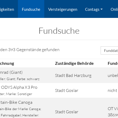
igkeiten
Fundsuche
Versteigerungen
Contags
Onl
Fundsuche
Sortierfe
rden 393 Gegenstände gefunden
ichnung
Zuständige Behörde
Fund
nrad (Giant)
Stadt Bad Harzburg
unbe
ler: Giant; Farbe: schwarz
r ODYS Alpha X3 Pro
Stadt Goslar
nicht
ter; Marke: Sonstiger
ain-Bike Canoga
rd nach Orten gesucht.
OT Vi
in-Bike der Marke Canoga;
Stadt Goslar
3869
 Fahrradgabel; Hersteller: