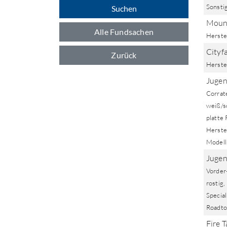
Sonstig
Suchen
Mount
Alle Fundsachen
Herstel
Cityf
Zurück
Herstel
Jugen
Corrat
weiß/s
platte
Herstel
Modell
Jugen
Vorder-
rostig,
Special
Roadto
Fire T