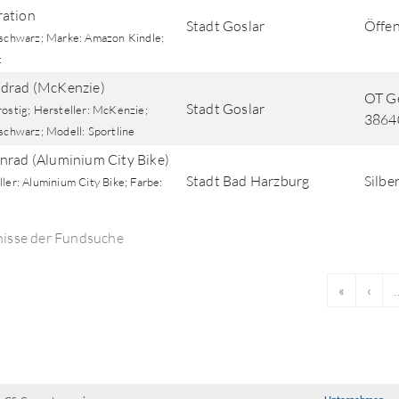
ation
Stadt Goslar
Öffen
 schwarz; Marke: Amazon Kindle;
:
drad (McKenzie)
OT Ge
Stadt Goslar
rostig; Hersteller: McKenzie;
38640
schwarz; Modell: Sportline
nrad (Aluminium City Bike)
Stadt Bad Harzburg
Silbe
ler: Aluminium City Bike; Farbe:
nisse der Fundsuche
«
‹
.