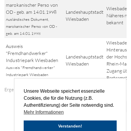
marokanischer Perso von
Wiesbaden,
OD - geb. am 14.01.1998
Landeshauptstadt
Näheres nic
Wiesbaden
Ausländisches Dokument,
bekannt
marokanischer Perso von OD -
geb. am 14.01.1998
Wiesbaden,
Ausweis
Hinterausg
"Fremdhandwerker"
Landeshauptstadt
der Hochsc
Industriepark Wiesbaden
Wiesbaden
Rhein-Main
Ausweis "Fremdhandwerker"
Zugang übe
Industriepark Wiesbaden
Bertramstr
Ergebnisse der Fundsuche
Unsere Webseite speichert essenzielle
Cookies, die für die Nutzung (z.B.
Authentifizierung) der Seite notwendig sind.
«
‹
...
2
3
4
5
6
...
›
»
Mehr Informationen
Verstanden!