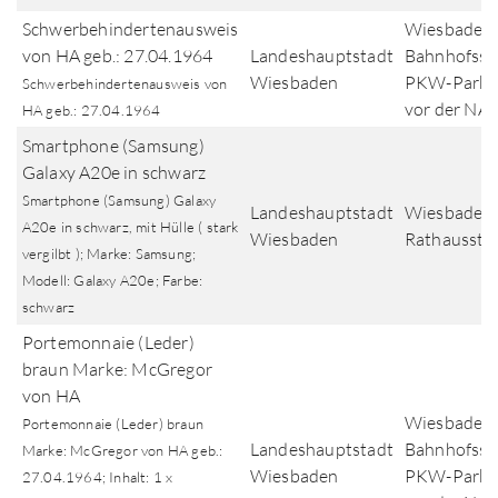
Schwerbehindertenausweis
Wiesbaden,
von HA geb.: 27.04.1964
Landeshauptstadt
Bahnhofsst
Wiesbaden
PKW-Parkp
Schwerbehindertenausweis von
vor der NA
HA geb.: 27.04.1964
Smartphone (Samsung)
Galaxy A20e in schwarz
Smartphone (Samsung) Galaxy
Landeshauptstadt
Wiesbaden,
A20e in schwarz, mit Hülle ( stark
Wiesbaden
Rathausstr
vergilbt ); Marke: Samsung;
Modell: Galaxy A20e; Farbe:
schwarz
Portemonnaie (Leder)
braun Marke: McGregor
von HA
Wiesbaden,
Portemonnaie (Leder) braun
Landeshauptstadt
Bahnhofsst
Marke: McGregor von HA geb.:
Wiesbaden
PKW-Parkp
27.04.1964; Inhalt: 1 x