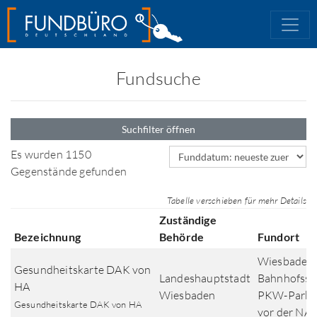
Fundsuche
Suchfilter öffnen
Sortierfeld
Es wurden 1150
Gegenstände gefunden
Tabelle verschieben für mehr Details
Zuständige
Bezeichnung
Behörde
Fundort
Wiesbaden,
Gesundheitskarte DAK von
Landeshauptstadt
Bahnhofsst
HA
Wiesbaden
PKW-Parkp
Gesundheitskarte DAK von HA
vor der NA