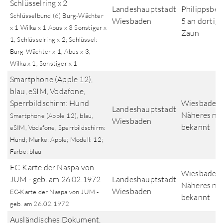
Schlüsselring x 2
Landeshauptstadt
Philippsberg
Schlüsselbund (6) Burg-Wächter
Wiesbaden
5 an dortig
x 1 Wilka x 1 Abus x 3 Sonstiger x
Zaun
1, Schlüsselring x 2; Schlüssel:
Burg-Wächter x 1, Abus x 3,
Wilka x 1, Sonstiger x 1
Smartphone (Apple 12),
blau, eSIM, Vodafone,
Sperrbildschirm: Hund
Wiesbaden,
Landeshauptstadt
Näheres nic
Smartphone (Apple 12), blau,
Wiesbaden
bekannt
eSIM, Vodafone, Sperrbildschirm:
Hund; Marke: Apple; Modell: 12;
Farbe: blau
EC-Karte der Naspa von
Wiesbaden,
JUM - geb. am 26.02.1972
Landeshauptstadt
Näheres nic
Wiesbaden
EC-Karte der Naspa von JUM -
bekannt
geb. am 26.02.1972
Ausländisches Dokument,