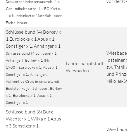
vor der NA
Schwerbehindertenausweis, 1 x
Gesundheitskarte, 1 x EC-Karte,
1 x Kundenkarte; Material: Leder;
Farbe: braun
Schlüsselbund (4) Börkey x
1 Eurolocks x 1 Abus x 1
Sonstiger x 1, Anhänger x 1
Wiesbaden,
Schlüsselbund (4 Schlüssel - 1
Idsteiner S
Anhänger); Börkey x 1 (Nr.
Landeshauptstadt
zw. Tränkw
1900); Eurolocks x 1; Abus x 1;
Wiesbaden
und Prinz-
Sonstiger x 1; Anhänger:
Nikolas-Str
Authentics Orbit in schwarz mit
Edelstahlkugel; Schlüssel: Börkey
x 1, Eurolocks x 1, Abus x 1,
Sonstiger x 1
Schlüsselbund (6) Burg-
Wächter x 1 Wilka x 1 Abus
x 3 Sonstiger x 1,
Wiesbaden,