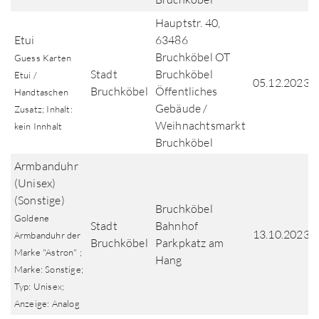
Hauptstr. 40,
Etui
63486
Bruchköbel OT
Guess Karten
Stadt
Bruchköbel
Etui /
05.12.2023
Bruchköbel
Öffentliches
Handtaschen
Gebäude /
Zusatz; Inhalt:
Weihnachtsmarkt
kein Innhalt
Bruchköbel
Armbanduhr
(Unisex)
(Sonstige)
Bruchköbel
Goldene
Stadt
Bahnhof
13.10.2023
Armbanduhr der
Bruchköbel
Parkpkatz am
Marke "Astron" ;
Hang
Marke: Sonstige;
Typ: Unisex;
Anzeige: Analog