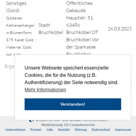
Sonstiges
Öffentliches
(Gold)
Gebäude
Hauptstr. 51,
Goldener
Stadt
63486
Kettenanhänger
26.03.2023
Bruchköbel
Bruchköbel OT
in Blumenform;
Bruchköbel Vor
375 Karat Gold ;
der Sparkasse
Material: Gold;
Bruchköbel
Art: Hals
Ergebnisse der Fundsuche
Unsere Webseite speichert essenzielle
Cookies, die für die Nutzung (z.B.
Authentifizierung) der Seite notwendig sind.
«
‹
...
2
3
4
5
›
»
Mehr Informationen
Verstanden!
© 2026 HSH Soft- und Hardware Vertriebs GmbH,
Niederlassung: GS-Computerservice
Unternehmen
Partner
Jobs
Kontakt
Sitemap
Datenschutz
Impressum