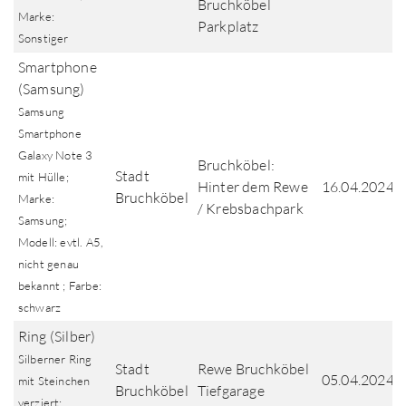
Bruchköbel
Marke:
Parkplatz
Sonstiger
Smartphone
(Samsung)
Samsung
Smartphone
Galaxy Note 3
Bruchköbel:
Stadt
mit Hülle;
Hinter dem Rewe
16.04.2024
Bruchköbel
Marke:
/ Krebsbachpark
Samsung;
Modell: evtl. A5,
nicht genau
bekannt ; Farbe:
schwarz
Ring (Silber)
Silberner Ring
Stadt
Rewe Bruchköbel
05.04.2024
mit Steinchen
Bruchköbel
Tiefgarage
verziert;