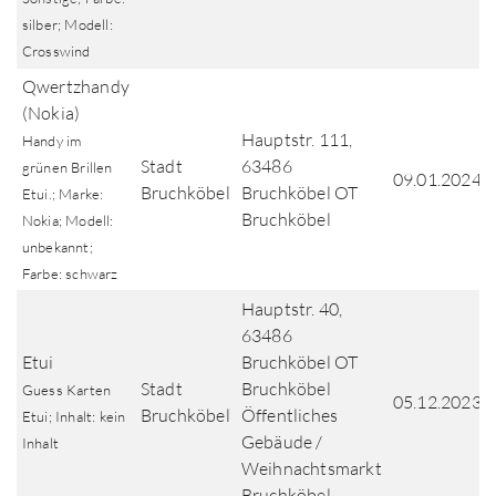
silber; Modell:
Crosswind
Qwertzhandy
(Nokia)
Hauptstr. 111,
Handy im
Stadt
63486
grünen Brillen
09.01.2024
Bruchköbel
Bruchköbel OT
Etui.; Marke:
Bruchköbel
Nokia; Modell:
unbekannt;
Farbe: schwarz
Hauptstr. 40,
63486
Etui
Bruchköbel OT
Stadt
Bruchköbel
Guess Karten
05.12.2023
Bruchköbel
Öffentliches
Etui; Inhalt: kein
Gebäude /
Inhalt
Weihnachtsmarkt
Bruchköbel