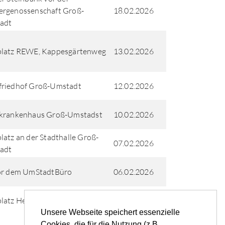
ergenossenschaft Groß-
18.02.2026
adt
platz REWE, Kappesgärtenweg
13.02.2026
friedhof Groß-Umstadt
12.02.2026
skrankenhaus Groß-Umstadst
10.02.2026
latz an der Stadthalle Groß-
07.02.2026
adt
vor dem UmStadtBüro
06.02.2026
platz Hellweg Groß-Umstadt
03.02.2026
Unsere Webseite speichert essenzielle
Cookies, die für die Nutzung (z.B.