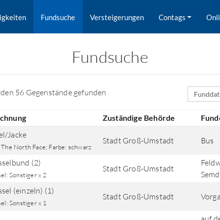
igkeiten
Fundsuche
Versteigerungen
Contags
Onl
Fundsuche
Sortierfe
rden 56 Gegenstände gefunden
ichnung
Zuständige Behörde
Fund
l/Jacke
Stadt Groß-Umstadt
Bus
 The North Face; Farbe: schwarz
sselbund (2)
Feld
Stadt Groß-Umstadt
Semd
el: Sonstiger x 2
sel (einzeln) (1)
Stadt Groß-Umstadt
Vorga
rd nach Orten gesucht.
el: Sonstiger x 1
auf d