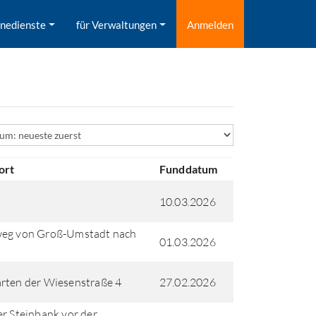
inedienste
für Verwaltungen
Anmelden
ld
ort
Funddatum
10.03.2026
weg von Groß-Umstadt nach
01.03.2026
rten der Wiesenstraße 4
27.02.2026
er Steinbank vor der