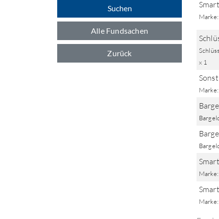
Smart
Suchen
Marke:
Alle Fundsachen
Schlü
Schlüss
Zurück
x 1
Sonst
Marke: 
Barge
Bargel
Barge
Bargel
Smart
Marke:
Smart
Marke: