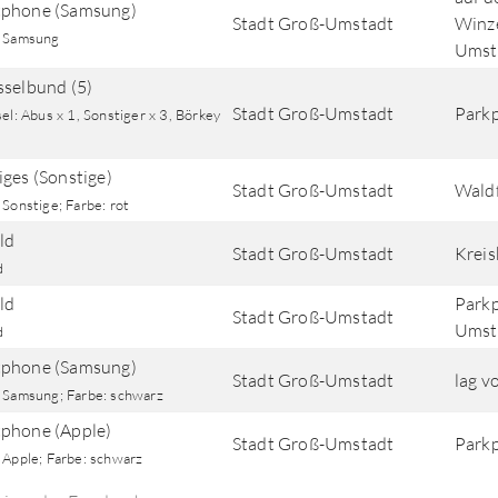
phone (Samsung)
Stadt Groß-Umstadt
Winz
 Samsung
Umst
sselbund (5)
Stadt Groß-Umstadt
Park
el: Abus x 1, Sonstiger x 3, Börkey
iges (Sonstige)
Stadt Groß-Umstadt
Wald
Sonstige; Farbe: rot
ld
Stadt Groß-Umstadt
Krei
d
ld
Parkp
Stadt Groß-Umstadt
Umst
d
phone (Samsung)
Stadt Groß-Umstadt
lag 
 Samsung; Farbe: schwarz
phone (Apple)
Stadt Groß-Umstadt
Park
 Apple; Farbe: schwarz