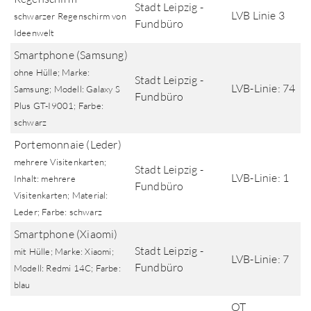
Stadt Leipzig -
LVB Linie 3
schwarzer Regenschirm von
Fundbüro
Ideenwelt
Smartphone (Samsung)
ohne Hülle; Marke:
Stadt Leipzig -
LVB-Linie: 74
Samsung; Modell: Galaxy S
Fundbüro
Plus GT-I9001; Farbe:
schwarz
Portemonnaie (Leder)
mehrere Visitenkarten;
Stadt Leipzig -
LVB-Linie: 1
Inhalt: mehrere
Fundbüro
Visitenkarten; Material:
Leder; Farbe: schwarz
Smartphone (Xiaomi)
Stadt Leipzig -
mit Hülle; Marke: Xiaomi;
LVB-Linie: 7
Fundbüro
Modell: Redmi 14C; Farbe:
blau
OT