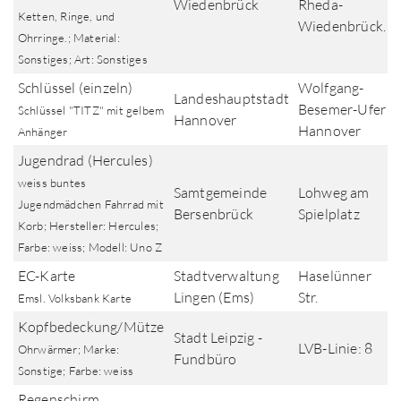
Wiedenbrück
Rheda-
Ketten, Ringe, und
Wiedenbrück.
Ohrringe.; Material:
Sonstiges; Art: Sonstiges
Schlüssel (einzeln)
Wolfgang-
Landeshauptstadt
Besemer-Ufer
Schlüssel "TITZ" mit gelbem
Hannover
Hannover
Anhänger
Jugendrad (Hercules)
weiss buntes
Samtgemeinde
Lohweg am
Jugendmädchen Fahrrad mit
Bersenbrück
Spielplatz
Korb; Hersteller: Hercules;
Farbe: weiss; Modell: Uno Z
EC-Karte
Stadtverwaltung
Haselünner
Lingen (Ems)
Str.
Emsl. Volksbank Karte
Kopfbedeckung/Mütze
Stadt Leipzig -
LVB-Linie: 8
Ohrwärmer; Marke:
Fundbüro
Sonstige; Farbe: weiss
Regenschirm