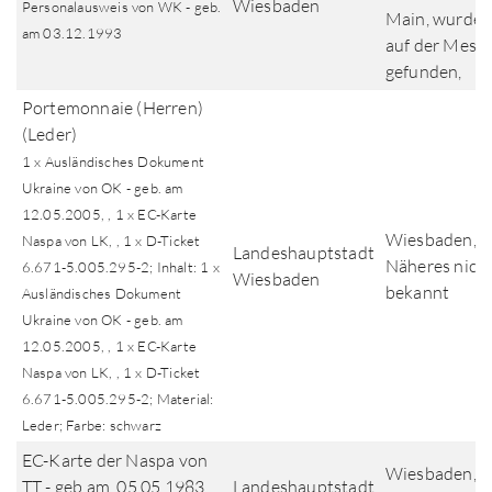
Wiesbaden
Personalausweis von WK - geb.
Main, wurde
am 03.12.1993
auf der Mess
gefunden,
Portemonnaie (Herren)
(Leder)
1 x Ausländisches Dokument
Ukraine von OK - geb. am
12.05.2005, , 1 x EC-Karte
Wiesbaden,
Naspa von LK, , 1 x D-Ticket
Landeshauptstadt
Näheres nich
6.671-5.005.295-2; Inhalt: 1 x
Wiesbaden
bekannt
Ausländisches Dokument
Ukraine von OK - geb. am
12.05.2005, , 1 x EC-Karte
Naspa von LK, , 1 x D-Ticket
6.671-5.005.295-2; Material:
Leder; Farbe: schwarz
EC-Karte der Naspa von
Wiesbaden,
TT - geb am. 05.05.1983
Landeshauptstadt