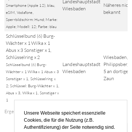
Landeshauptstadt
Näheres nich
Smartphone (Apple 12), blau,
Wiesbaden
bekannt
eSIM, Vodafone,
Sperrbildschirm: Hund; Marke:
Apple; Modell: 12; Farbe: blau
Schlüsselbund (6) Burg-
Wächter x 1 Wilka x 1
Abus x 3 Sonstiger x 1,
Schlüsselring x 2
Wiesbaden,
Landeshauptstadt
Philippsbergs
Schlüsselbund (6) Burg-
Wiesbaden
5 an dortige
Wächter x 1 Wilka x 1 Abus x 3
Zaun
Sonstiger x 1, Schlüsselring x
2; Schlüssel: Burg-Wächter x 1,
Abus x 3, Wilka x 1, Sonstiger x
1
Ergebnisse der Fundsuche
Unsere Webseite speichert essenzielle
Cookies, die für die Nutzung (z.B.
Authentifizierung) der Seite notwendig sind.
«
‹
...
3
4
5
6
7
...
›
»