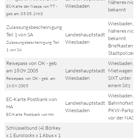
Näheres nich
Wiesbaden
EC-Karte der Naspa von TT -
bekannt
geb am. 05.05.1983
Wiesbaden,
Zulassungsbescheinigung
Näheres nich
Teil 1 von SA
Landeshauptstadt
bekannt.
Wiesbaden
Zulassungsbescheinigung Teil
Briefkasten
1 von SA
Stadtpolizei
Reisepass von OK - geb.
Wiesbaden, I
am 18.09.2005
Landeshauptstadt
Mietwagen v
Wiesbaden
SIXT unter
Reisepass von OK - geb. am
einem Sitz
18.09.2005
Wiesbaden,
EC-Karte Postbank von
Landeshauptstadt
Bahnhofsstra
HA
Wiesbaden
PKW-Parkpla
EC-Karte Postbank von HA
vor der NASP
Schlüsselbund (4) Börkey
x 1 Eurolocks x 1 Abus x 1