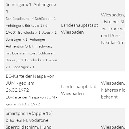
Sonstiger x 1, Anhänger x
1
Wiesbaden,
Schlüsselbund (4 Schlüssel - 1
Idsteiner Str
Landeshauptstadt
Anhänger); Börkey x 1 (Nr.
zw. Tränkweg
Wiesbaden
1900); Eurolocks x 1; Abus x 1;
und Prinz-
Sonstiger x 1; Anhänger:
Nikolas-Stra
Authentics Orbit in schwarz
mit Edelstahlkugel; Schlüssel:
Börkey x 1, Eurolocks x 1, Abus
x 1, Sonstiger x 1
EC-Karte der Naspa von
JUM - geb. am
Wiesbaden,
Landeshauptstadt
26.02.1972
Näheres nich
Wiesbaden
bekannt
EC-Karte der Naspa von JUM -
geb. am 26.02.1972
Smartphone (Apple 12),
blau, eSIM, Vodafone,
Sperrbildschirm: Hund
Wiesbaden,