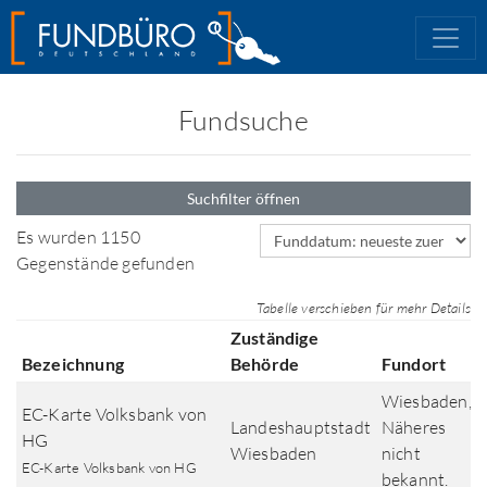
Fundsuche
Suchfilter öffnen
Sortierfeld
Es wurden 1150
Gegenstände gefunden
Tabelle verschieben für mehr Details
Zuständige
Bezeichnung
Behörde
Fundort
Wiesbaden,
EC-Karte Volksbank von
Landeshauptstadt
Näheres
HG
Wiesbaden
nicht
EC-Karte Volksbank von HG
bekannt.