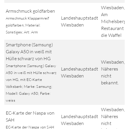
Wiesbaden,
Armschmuck goldfarben
Am
Landeshauptstadt
Armschmuck Klapparmreif
Michelsberg
Wiesbaden
goldfarben; Material:
Restaurant
Sonstiges; Art: Arm
die Waffel
Smartphone (Samsung)
Galaxy A50 in weiß mit
Hülle schwarz von HG
Wiesbaden,
Smartphone (Samsung) Galaxy
Landeshauptstadt
Näheres
A50 in weiß mit Hülle schwarz
Wiesbaden
nicht
von HG, mit EC-Karte
bekannt.
Volksbank; Marke: Samsung;
Modell: Galaxy A50; Farbe:
weiss
Wiesbaden,
EC-Karte der Naspa von
Landeshauptstadt
Näheres
SAH
Wiesbaden
nicht
EC-Karte der Naspa von SAH