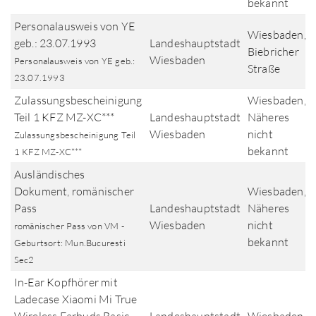
bekannt
Personalausweis von YE
Wiesbaden,
geb.: 23.07.1993
Landeshauptstadt
Biebricher
Wiesbaden
Personalausweis von YE geb.:
Straße
23.07.1993
Zulassungsbescheinigung
Wiesbaden,
Teil 1 KFZ MZ-XC***
Landeshauptstadt
Näheres
Wiesbaden
nicht
Zulassungsbescheinigung Teil
bekannt
1 KFZ MZ-XC***
Ausländisches
Dokument, romänischer
Wiesbaden,
Pass
Landeshauptstadt
Näheres
Wiesbaden
nicht
romänischer Pass von VM -
bekannt
Geburtsort: Mun.Bucuresti
Sec2
In-Ear Kopfhörer mit
Ladecase Xiaomi Mi True