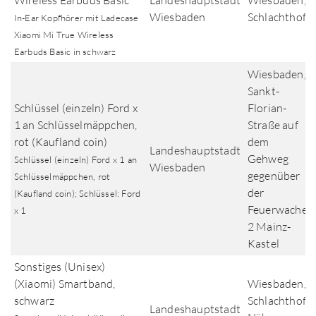
Wireless Earbuds Basic
Landeshauptstadt
Wiesbaden,
Wiesbaden
Schlachthof
In-Ear Kopfhörer mit Ladecase
Xiaomi Mi True Wireless
Earbuds Basic in schwarz
Wiesbaden,
Sankt-
Schlüssel (einzeln) Ford x
Florian-
1 an Schlüsselmäppchen,
Straße auf
rot (Kaufland coin)
dem
Landeshauptstadt
Gehweg
Schlüssel (einzeln) Ford x 1 an
Wiesbaden
gegenüber
Schlüsselmäppchen, rot
der
(Kaufland coin); Schlüssel: Ford
Feuerwache
x 1
2 Mainz-
Kastel
Sonstiges (Unisex)
(Xiaomi) Smartband,
Wiesbaden,
schwarz
Schlachthof,
Landeshauptstadt