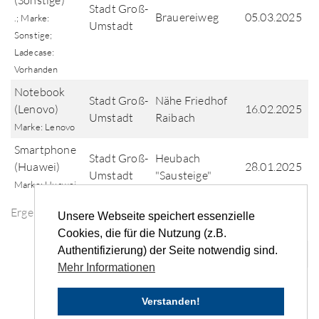
(Sonstige)
Stadt Groß-
Brauereiweg
05.03.2025
.; Marke:
Umstadt
Sonstige;
Ladecase:
Vorhanden
Notebook
Stadt Groß-
Nähe Friedhof
(Lenovo)
16.02.2025
Umstadt
Raibach
Marke: Lenovo
Smartphone
Stadt Groß-
Heubach
(Huawei)
28.01.2025
Umstadt
"Sausteige"
Marke: Huawei
Ergebnisse der Fundsuche
Unsere Webseite speichert essenzielle
Cookies, die für die Nutzung (z.B.
Authentifizierung) der Seite notwendig sind.
«
‹
...
3
4
5
6
›
»
Mehr Informationen
Verstanden!