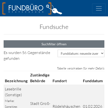
Fundsuche
Suchfilter öffnen
Sortierfeld
Es wurden 56 Gegenstände
gefunden
Tabelle verschieben für mehr Details
Zuständige
Bezeichnung
Behörde
Fundort
Funddatum
Lesebrille
(Sonstige)
Marke:
Stadt Groß-
Rödelshäuschen
01.02.2026
Sonstige;