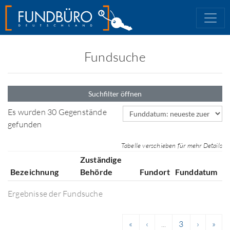
Fundsuche
Suchfilter öffnen
Sortierfeld
Es wurden 30 Gegenstände
gefunden
Tabelle verschieben für mehr Details
Zuständige
Bezeichnung
Behörde
Fundort
Funddatum
Ergebnisse der Fundsuche
«
‹
...
3
›
»