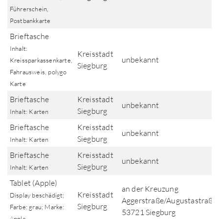
Führerschein,
Postbankkarte
Brieftasche
Inhalt:
Kreisstadt
unbekannt
Kreissparkassenkarte,
Siegburg
Fahrausweis, polygo
Karte
Brieftasche
Kreisstadt
unbekannt
Siegburg
Inhalt: Karten
Brieftasche
Kreisstadt
unbekannt
Siegburg
Inhalt: Karten
Brieftasche
Kreisstadt
unbekannt
Siegburg
Inhalt: Karten
Tablet (Apple)
an der Kreuzung
Kreisstadt
Display beschädigt;
Aggerstraße/Augustastraße,
Siegburg
Farbe: grau; Marke:
53721 Siegburg
Apple