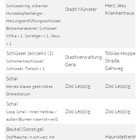
Herz Jesu
Schlüsselring, silberner
Stadt Münster
Krankenhaus
Hundekopfanhänger ,
Heizungsentlüftungsschlüssel,
Bolzenkarabiener; Schlüssel:
Wilka x 1, Sonstiger x 1, Abus
x 1
Schlüssel (einzeln) (1)
Tobias-Hoppe-
Stadtverwaltung
Straße,
Sicherheitsschlüssel;
Gera
Gehweg
Schlüssel: Trelock x 1
Schal
Zoo Leipzig
Zoo Leipzig
kleines blaues gestricktes
Dreieckstuch
Schal
Zoo Leipzig
Zoo Leipzig
Loop Schal / innen hellblau /
außen Blumen rosa-rot-weiß
Beutel (Sonstige)
Haunstetterstr.
Stofftasche: in schwarz mit