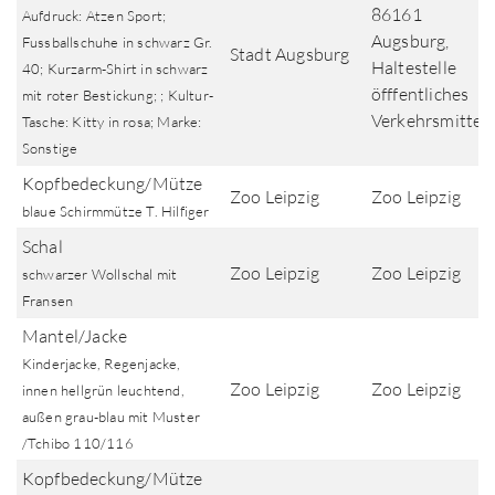
86161
Aufdruck: Atzen Sport;
Augsburg,
Fussballschuhe in schwarz Gr.
Stadt Augsburg
Haltestelle
40; Kurzarm-Shirt in schwarz
öfffentliches
mit roter Bestickung; ; Kultur-
Verkehrsmittel
Tasche: Kitty in rosa; Marke:
Sonstige
Kopfbedeckung/Mütze
Zoo Leipzig
Zoo Leipzig
blaue Schirmmütze T. Hilfiger
Schal
Zoo Leipzig
Zoo Leipzig
schwarzer Wollschal mit
Fransen
Mantel/Jacke
Kinderjacke, Regenjacke,
Zoo Leipzig
Zoo Leipzig
innen hellgrün leuchtend,
außen grau-blau mit Muster
/Tchibo 110/116
Kopfbedeckung/Mütze