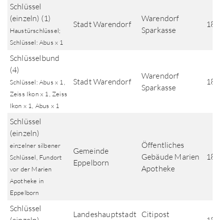
Schlüssel
(einzeln) (1)
Warendorf
Stadt Warendorf
18.
Sparkasse
Haustürschlüssel;
Schlüssel: Abus x 1
Schlüsselbund
(4)
Warendorf
Stadt Warendorf
18.
Schlüssel: Abus x 1,
Sparkasse
Zeiss Ikon x 1, Zeiss
Ikon x 1, Abus x 1
Schlüssel
(einzeln)
Öffentliches
einzelner silbener
Gemeinde
Gebäude Marien
18.
Schlüssel, Fundort
Eppelborn
Apotheke
vor der Marien
Apotheke in
Eppelborn
Schlüssel
Landeshauptstadt
Citipost