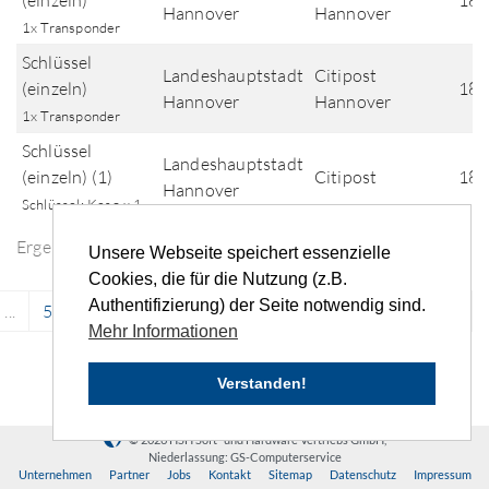
(einzeln)
18.
Hannover
Hannover
1x Transponder
Schlüssel
Landeshauptstadt
Citipost
(einzeln)
18.
Hannover
Hannover
1x Transponder
Schlüssel
Landeshauptstadt
(einzeln) (1)
Citipost
18.
Hannover
Schlüssel: Keso x 1
Ergebnisse der Fundsuche
Unsere Webseite speichert essenzielle
Cookies, die für die Nutzung (z.B.
Authentifizierung) der Seite notwendig sind.
...
5837
5838
5839
5840
5841
...
›
»
Mehr Informationen
Verstanden!
© 2026 HSH Soft- und Hardware Vertriebs GmbH,
Niederlassung: GS-Computerservice
Unternehmen
Partner
Jobs
Kontakt
Sitemap
Datenschutz
Impressum