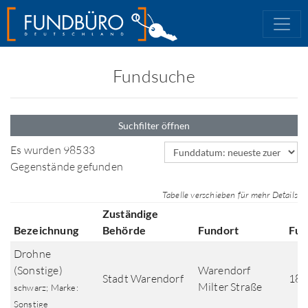
Fundsuche
Suchfilter öffnen
Sortierfeld
Es wurden 98533
Gegenstände gefunden
Tabelle verschieben für mehr Details
Zuständige
Bezeichnung
Behörde
Fundort
Fun
Drohne
(Sonstige)
Warendorf
Stadt Warendorf
18.
Milter Straße
schwarz; Marke:
Sonstige