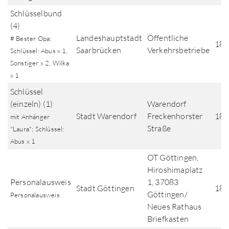
Schlüsselbund
(4)
Landeshauptstadt
Öffentliche
# Bester Opa;
18.
Saarbrücken
Verkehrsbetriebe
Schlüssel: Abus x 1,
Sonstiger x 2, Wilka
x 1
Schlüssel
(einzeln) (1)
Warendorf
Stadt Warendorf
Freckenhorster
18.
mit Anhänger
Straße
"Laura"; Schlüssel:
Abus x 1
OT Göttingen,
Hiroshimaplatz
Personalausweis
1, 37083
Stadt Göttingen
18.
Göttingen/
Personalausweis
Neues Rathaus
Briefkasten